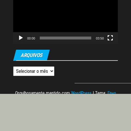
vídeo
00:00
03:50
ARQUIVOS
Arquivos
Orgulhosamente mantido com
WordPress
|
Tema:
Envo
Magazine