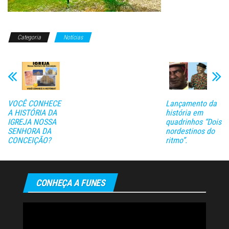
Categoria
Notícias
VOCÊ CONHECE
Lançamento da
A HISTÓRIA DA
história em
IGREJA NOSSA
quadrinhos “Dois
SENHORA DA
nordestinos do
CONCEIÇÃO?
ritmo”.
CONHEÇA A FUNES
Tocador
de