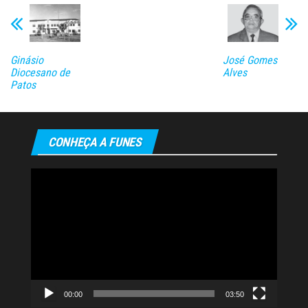
Ginásio
José Gomes
Diocesano de
Alves
Patos
CONHEÇA A FUNES
Tocador
de
vídeo
00:00
03:50