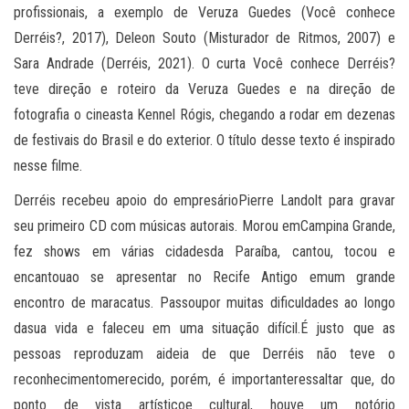
profissionais, a exemplo de Veruza Guedes (Você conhece
Derréis?, 2017), Deleon Souto (Misturador de Ritmos, 2007) e
Sara Andrade (Derréis, 2021). O curta Você conhece Derréis?
teve direção e roteiro da Veruza Guedes e na direção de
fotografia o cineasta Kennel Rógis, chegando a rodar em dezenas
de festivais do Brasil e do exterior. O título desse texto é inspirado
nesse filme.
Derréis recebeu apoio do empresárioPierre Landolt para gravar
seu primeiro CD com músicas autorais. Morou emCampina Grande,
fez shows em várias cidadesda Paraíba, cantou, tocou e
encantouao se apresentar no Recife Antigo emum grande
encontro de maracatus. Passoupor muitas dificuldades ao longo
dasua vida e faleceu em uma situação difícil.É justo que as
pessoas reproduzam aideia de que Derréis não teve o
reconhecimentomerecido, porém, é importanteressaltar que, do
ponto de vista artísticoe cultural, houve um notório