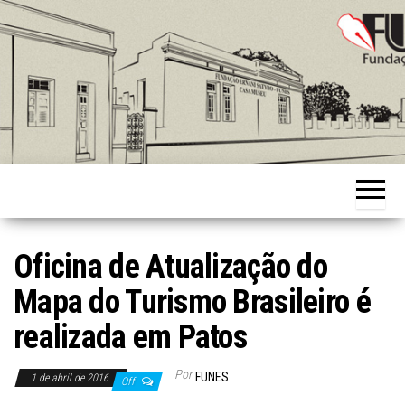
Skip
to
the
content
Fundação
Ernani
Sátyro
Oficina de Atualização do
Mapa do Turismo Brasileiro é
realizada em Patos
Por
FUNES
1 de abril de 2016
Off