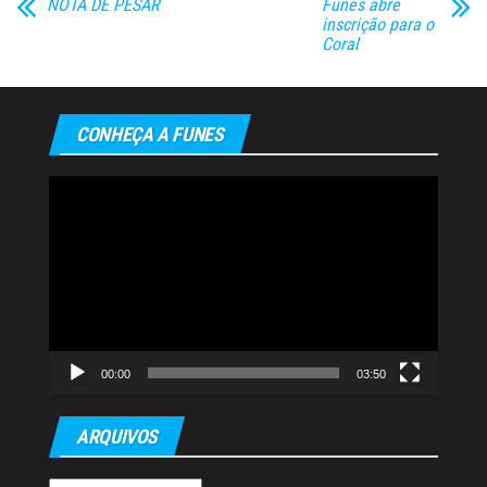
NOTA DE PESAR
Funes abre
inscrição para o
Coral
CONHEÇA A FUNES
Tocador
de
vídeo
00:00
03:50
ARQUIVOS