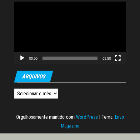
Tocador
de
vídeo
00:00
03:50
ARQUIVOS
Arquivos
Orgulhosamente mantido com
WordPress
|
Tema:
Envo
Magazine