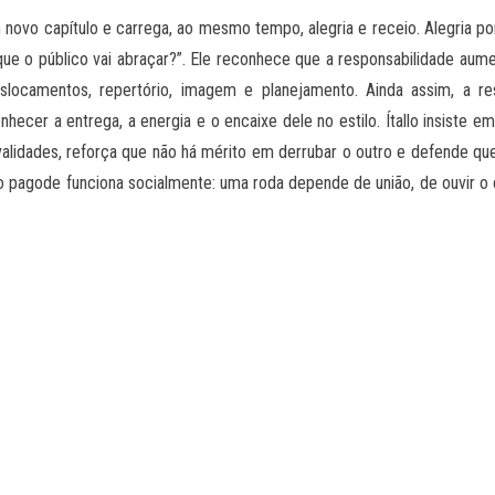
ovo capítulo e carrega, ao mesmo tempo, alegria e receio. Alegria por
que o público vai abraçar?”. Ele reconhece que a responsabilidade aum
 deslocamentos, repertório, imagem e planejamento. Ainda assim, a r
hecer a entrega, a energia e o encaixe dele no estilo. Ítallo insiste e
ivalidades, reforça que não há mérito em derrubar o outro e defende qu
pagode funciona socialmente: uma roda depende de união, de ouvir o o