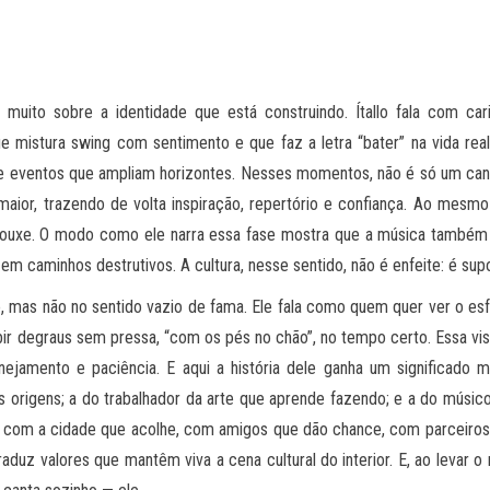
muito sobre a identidade que está construindo. Ítallo fala com ca
e mistura swing com sentimento e que faz a letra “bater” na vida rea
 de eventos que ampliam horizontes. Nesses momentos, não é só um cant
aior, trazendo de volta inspiração, repertório e confiança. Ao mesm
trouxe. O modo como ele narra essa fase mostra que a música também 
m caminhos destrutivos. A cultura, nesse sentido, não é enfeite: é sup
to, mas não no sentido vazio de fama. Ele fala como quem quer ver o esfo
ir degraus sem pressa, “com os pés no chão”, no tempo certo. Essa visã
anejamento e paciência. E aqui a história dele ganha um significado 
s origens; a do trabalhador da arte que aprende fazendo; e a do mús
ão: com a cidade que acolhe, com amigos que dão chance, com parceiros
aduz valores que mantêm viva a cena cultural do interior. E, ao levar