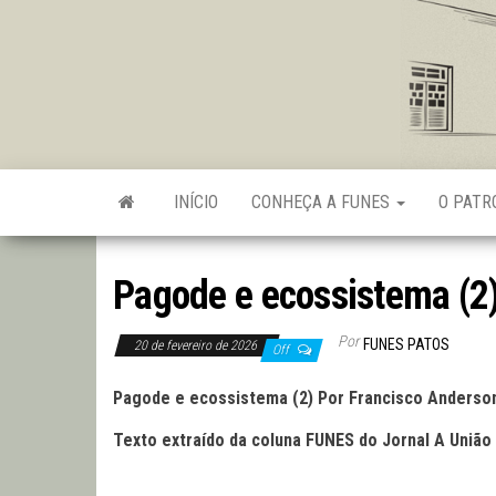
Skip
to
the
content
INÍCIO
CONHEÇA A FUNES
O PAT
Pagode e ecossistema (2
Por
FUNES PATOS
20 de fevereiro de 2026
Off
Pagode e ecossistema (2) Por Francisco Anderson
Texto extraído da coluna FUNES do Jornal A União 