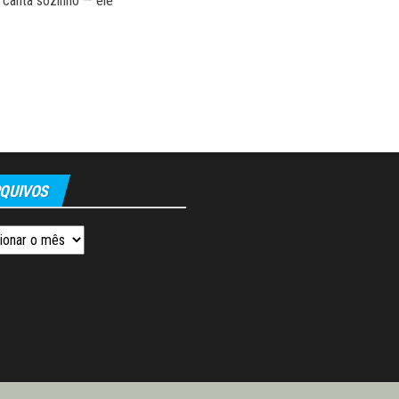
 canta sozinho — ele
QUIVOS
os