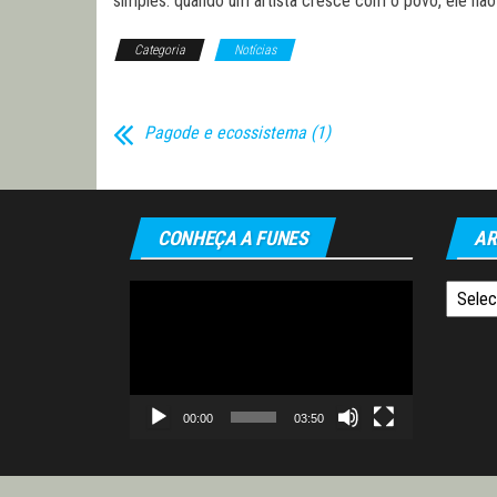
simples: quando um artista cresce com o povo, ele não
Categoria
Notícias
Pagode e ecossistema (1)
CONHEÇA A FUNES
AR
Tocador
Arquiv
de
vídeo
00:00
03:50