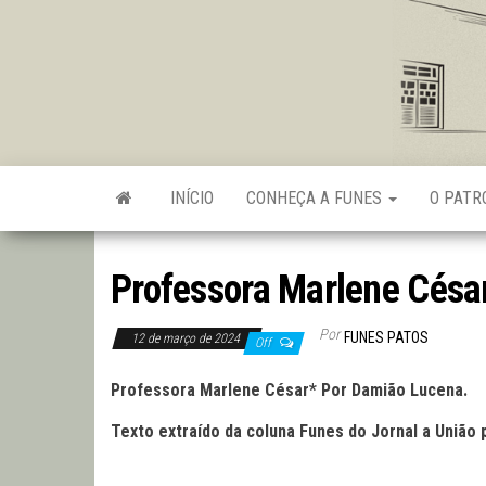
Skip
to
the
content
INÍCIO
CONHEÇA A FUNES
O PAT
Professora Marlene Césa
Por
FUNES PATOS
12 de março de 2024
Off
Professora Marlene César* Por Damião Lucena.
Texto extraído da coluna Funes do Jornal a União 