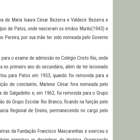
 de Maria Isaura César Bezerra e Valdecir Bezerra e
cípio de Patos, onde nasceram os irmãos Murilo(1943) e
no Pereira, por sua mãe ter sido nomeada pelo Governo
e para o exame de admissão no Colégio Cristo Rei, onde
da no primeiro ano do secundário, além de ter lecionado
ltou para Patos em 1953, quando foi removida para a
ição de concluinte, Marlene César fora nomeada pelo
 de Salgadinho e, em 1962, foi removida para o Grupo
ão do Grupo Escolar Rio Branco, ficando na função pelo
egacia Regional de Ensino, permanecendo no cargo pelo
e Letras da Fundação Francisco Mascarenhas e exerceu o
bém ministrou as disciplinas de História, Organização