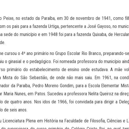
 Peixe, no estado da Paraíba, em 30 de novembro de 1941, como filha
com os pais para a fazenda Urtiga, pertencente a José Gayoso, no muni
na sede do município e em 1948 foi para a fazenda Quixaba, de Hercula
de.
ne cursou o 4º ano primário no Grupo Escolar Rio Branco, preparando-s
uiu o ginasial e o pedagógico. Foi nomeada professora do município ain
rso primário do estabelecimento de ensino onde estudava. A mãe vo
a Mista do São Sebastião, de onde não mais saiu. Em 1961, na cond
nador da Paraíba, Pedro Moreno Gondim, para a Escola Elementar Mista
ar Maria Nunes, em Patos. Sucedeu a professora Nelita Queiroz na direç
do de quatro anos. Nos idos de 1966, foi convidada para dirigir a Del
o de seis anos.
u Licenciatura Plena em História na Faculdade de Filosofia, Ciências 
 de supervisora do curso primário do Colégio Cristo Rei, no qual tam