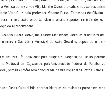
 e Política do Brasil (OSPB), Moral e Cívica e Didática, nos cursos gin
légio Vera Cruz pelo professor Vicente Durval Fernandes de Oliveira,
ssora na instituição onde concluiu o ensino superior, ministrando as 
logia da Aprendizagem.
Colégio Pedro Aleixo, mais tarde Monsenhor Vieira, as disciplinas de S
 assumiu a Secretaria Municipal de Ação Social e, depois de um ano
, em 1991, foi convidada para dirigir a 6ª Regional de Ensino, perm
ria Medieval, em Cajazeiras, pela Universidade Federal da Paraíba, v
bral, primeira professora concursada da Vila Imperial de Patos. Falece
luna Funes Cultural irão abordar histórias de mulheres patoenses e s