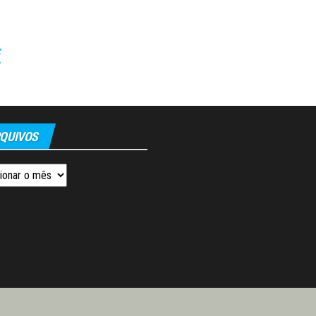
QUIVOS
os
Orgulhosamente mantido com
WordPress
|
Tema:
Envo Magazine