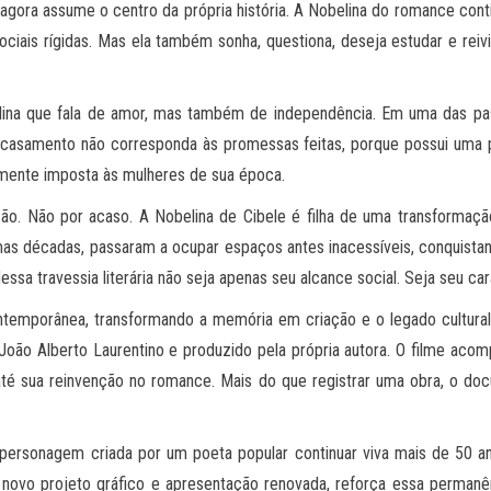
gora assume o centro da própria história. A Nobelina do romance contin
iais rígidas. Mas ela também sonha, questiona, deseja estudar e reivin
ina que fala de amor, mas também de independência. Em uma das passa
casamento não corresponda às promessas feitas, porque possui uma pr
amente imposta às mulheres de sua época.
 Não por acaso. A Nobelina de Cibele é filha de uma transformação 
timas décadas, passaram a ocupar espaços antes inacessíveis, conquist
ssa travessia literária não seja apenas seu alcance social. Seja seu car
contemporânea, transformando a memória em criação e o legado cultura
 João Alberto Laurentino e produzido pela própria autora. O filme acom
té sua reinvenção no romance. Mais do que registrar uma obra, o docu
ersonagem criada por um poeta popular continuar viva mais de 50 an
 novo projeto gráfico e apresentação renovada, reforça essa permanênc