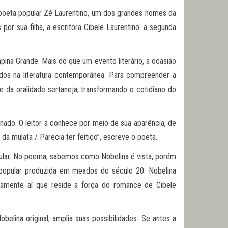
o poeta popular Zé Laurentino, um dos grandes nomes da
por sua filha, a escritora Cibele Laurentino: a segunda
ina Grande. Mais do que um evento literário, a ocasião
dos na literatura contemporânea. Para compreender a
e da oralidade sertaneja, transformando o cotidiano do
do. O leitor a conhece por meio de sua aparência, de
da mulata / Parecia ter feitiço”, escreve o poeta.
opular. No poema, sabemos como Nobelina é vista, porém
a popular produzida em meados do século 20. Nobelina
stamente aí que reside a força do romance de Cibele
belina original, amplia suas possibilidades. Se antes a