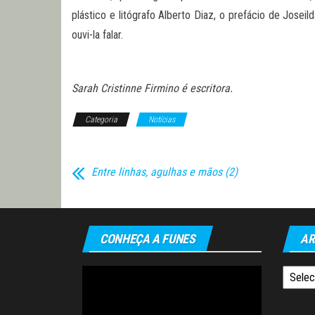
plástico e litógrafo Alberto Diaz, o prefácio de Josei
ouvi-la falar.
Sarah Cristinne Firmino é escritora.
Categoria
Notícias
Entre linhas, agulhas e mãos (2)
CONHEÇA A FUNES
AR
Tocador
Arquiv
de
vídeo