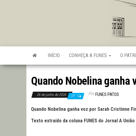
Skip
to
the
content
INÍCIO
CONHEÇA A FUNES
O PAT
Quando Nobelina ganha 
Por
FUNES PATOS
26 de junho de 2026
Off
Quando Nobelina ganha voz por Sarah Cristinne Fi
Texto extraído da coluna FUNES do Jornal A União 