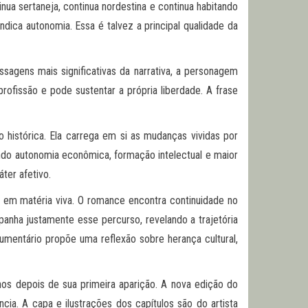
ua sertaneja, continua nordestina e continua habitando
dica autonomia. Essa é talvez a principal qualidade da
gens mais significativas da narrativa, a personagem
ofissão e pode sustentar a própria liberdade. A frase
histórica. Ela carrega em si as mudanças vividas por
ando autonomia econômica, formação intelectual e maior
áter afetivo.
l em matéria viva. O romance encontra continuidade no
panha justamente esse percurso, revelando a trajetória
mentário propõe uma reflexão sobre herança cultural,
os depois de sua primeira aparição. A nova edição do
ia. A capa e ilustrações dos capítulos são do artista