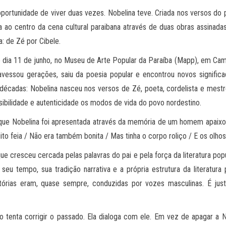
oportunidade de viver duas vezes. Nobelina teve. Criada nos versos d
ao centro da cena cultural paraibana através de duas obras assinadas 
: de Zé por Cibele.
dia 11 de junho, no Museu de Arte Popular da Paraíba (Mapp), em Camp
essou gerações, saiu da poesia popular e encontrou novos significa
décadas: Nobelina nasceu nos versos de Zé, poeta, cordelista e mestr
nsibilidade e autenticidade os modos de vida do povo nordestino.
que Nobelina foi apresentada através da memória de um homem apaixona
o feia / Não era também bonita / Mas tinha o corpo roliço / E os olhos 
e cresceu cercada pelas palavras do pai e pela força da literatura p
u tempo, sua tradição narrativa e a própria estrutura da literatur
stórias eram, quase sempre, conduzidas por vozes masculinas. É ju
o tenta corrigir o passado. Ela dialoga com ele. Em vez de apagar a No