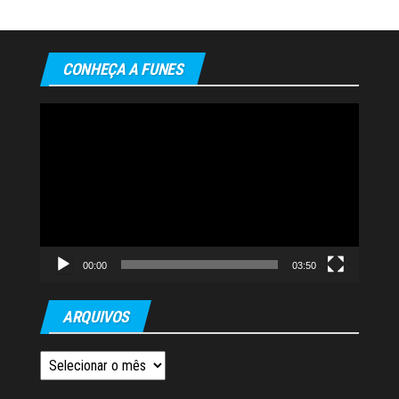
CONHEÇA A FUNES
Tocador
de
vídeo
00:00
03:50
ARQUIVOS
Arquivos