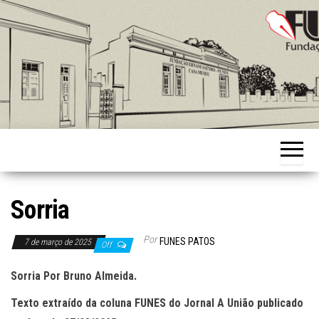
Skip
to
the
content
Fundação
Ernani
Sátyro
Sorria
Por
FUNES PATOS
7 de março de 2025
Off
Sorria Por Bruno Almeida.
Texto extraído da coluna FUNES do Jornal A União publicado