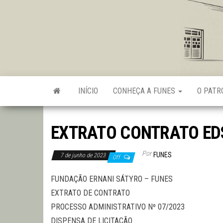
Skip
to
the
content
INÍCIO
CONHEÇA A FUNES
O PAT
EXTRATO CONTRATO ED
Por
FUNES
7 de junho de 2023
Off
FUNDAÇÃO ERNANI SÁTYRO – FUNES
EXTRATO DE CONTRATO
PROCESSO ADMINISTRATIVO Nº 07/2023
DISPENSA DE LICITAÇÃO