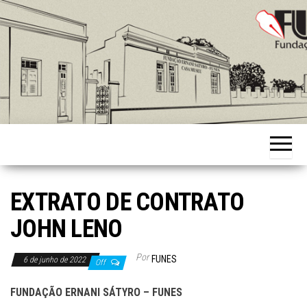
Skip
to
the
content
Fundação
Ernani
Sátyro
EXTRATO DE CONTRATO
JOHN LENO
Por
FUNES
6 de junho de 2022
Off
FUNDAÇÃO ERNANI SÁTYRO – FUNES