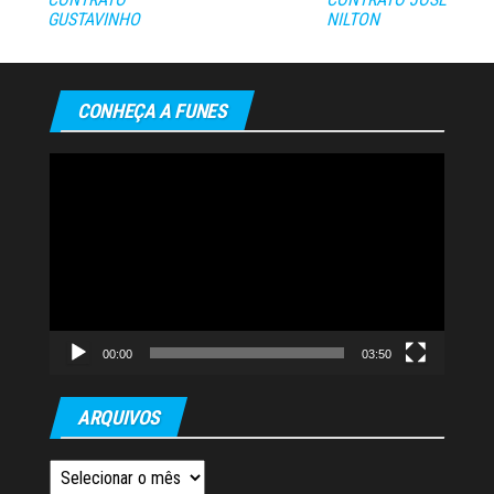
GUSTAVINHO
NILTON
CONHEÇA A FUNES
Tocador
de
vídeo
00:00
03:50
ARQUIVOS
Arquivos