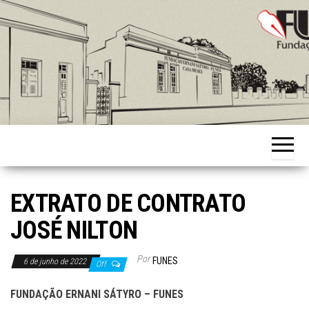
Skip
to
the
content
Fundação
Ernani
Sátyro
EXTRATO DE CONTRATO
JOSÉ NILTON
Por
FUNES
6 de junho de 2022
Off
FUNDAÇÃO ERNANI SÁTYRO – FUNES