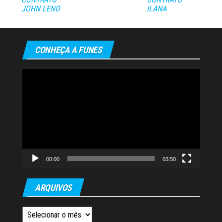
JOHN LENO
ILANA
CONHEÇA A FUNES
Tocador
de
vídeo
00:00
03:50
ARQUIVOS
Arquivos