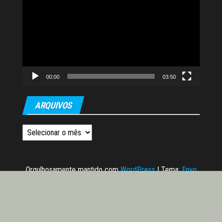
de
vídeo
00:00
03:50
ARQUIVOS
Arquivos
Orgulhosamente mantido com
WordPress
|
Tema:
Envo
Magazine