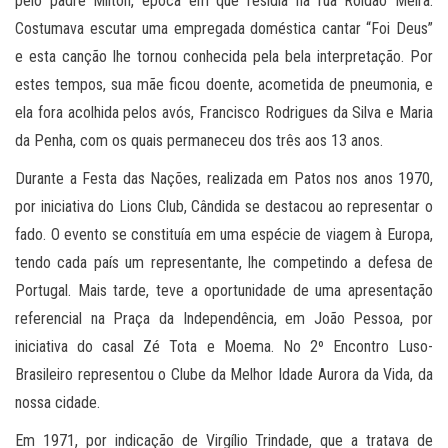
pelo padre Milton, época em que residia na rua Roldão Meira.
Costumava escutar uma empregada doméstica cantar “Foi Deus”
e esta canção lhe tornou conhecida pela bela interpretação. Por
estes tempos, sua mãe ficou doente, acometida de pneumonia, e
ela fora acolhida pelos avós, Francisco Rodrigues da Silva e Maria
da Penha, com os quais permaneceu dos três aos 13 anos.
Durante a Festa das Nações, realizada em Patos nos anos 1970,
por iniciativa do Lions Club, Cândida se destacou ao representar o
fado. O evento se constituía em uma espécie de viagem à Europa,
tendo cada país um representante, lhe competindo a defesa de
Portugal. Mais tarde, teve a oportunidade de uma apresentação
referencial na Praça da Independência, em João Pessoa, por
iniciativa do casal Zé Tota e Moema. No 2º Encontro Luso-
Brasileiro representou o Clube da Melhor Idade Aurora da Vida, da
nossa cidade.
Em 1971, por indicação de Virgílio Trindade, que a tratava de