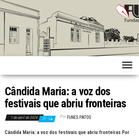
Skip
to
the
content
Fundação
Ernani
Sátyro
Cândida Maria: a voz dos
festivais que abriu fronteiras
Por
FUNES PATOS
1 de abril de 2024
Off
Cândida Maria: a voz dos festivais que abriu fronteiras Por