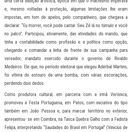
uma certa inibição artística, época em que o machismo imperava
e, mesmo voltadas à proteção, algumas limitações lhe eram
impostas, em tom de apelos, pelo companheiro, que chegava a
declarar: “Eu morrer, você pode cantar. Seu Zé lá no túmulo e você
no palco”. Participou, ativamente, das atividades do marido, que
tinha a contabilidade como profissão e a política como opção,
chegando a comandar a linha de frente de sua campanha para
vereador, mandato exercido durante o governo de Rivaldo
Medeiros. Ele que, no período eleitoral que elegeu Aderbal Martins,
foi vítima do estouro de uma bomba, com várias escoriações,
perdendo dois dedos.
Como produtora cultural, em parceria com a irmã Verónica,
promoveu a Festa Portuguesa, em Patos, com iniciativa do tipo
também em João Pessoa e, para marcar território no exterior,
apresentou- se em Coimbra, na Tasca Quebra Galho com a Fadista
Felipa, interpretando “Saudades do Brasil em Portugal” (Vinicius de