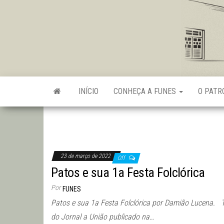
Skip
to
the
content
INÍCIO
CONHEÇA A FUNES
O PAT
23 de março de 2022
Off
Patos e sua 1a Festa Folclórica
Por
FUNES
Patos e sua 1a Festa Folclórica por Damião Lucena. T
do Jornal a União publicado na…