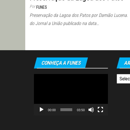
Por
FUNES
Preservação da Lagoa dos Patos por Damião Lucena. 
do Jornal a União publicado na data…
Paginação
de
posts
CONHEÇA A FUNES
AR
Tocador
Arquiv
de
vídeo
00:00
03:50