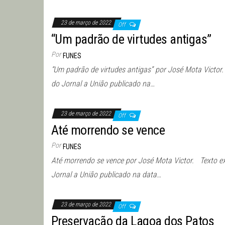
23 de março de 2022
Off
“Um padrão de virtudes antigas”
Por
FUNES
“Um padrão de virtudes antigas” por José Mota Victor
do Jornal a União publicado na…
23 de março de 2022
Off
Até morrendo se vence
Por
FUNES
Até morrendo se vence por José Mota Victor. Texto e
Jornal a União publicado na data…
23 de março de 2022
Off
Preservação da Lagoa dos Patos