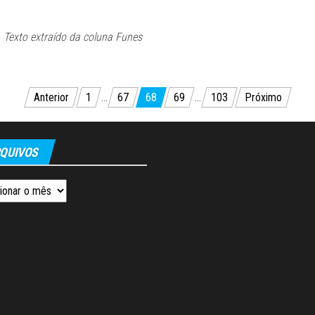
Texto extraído da coluna Funes
Anterior
1
…
67
68
69
…
103
Próximo
QUIVOS
os