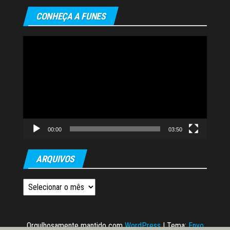
CONHEÇA A FUNES
Tocador
de
vídeo
00:00
03:50
ARQUIVOS
Arquivos
Orgulhosamente mantido com
WordPress
|
Tema:
Envo