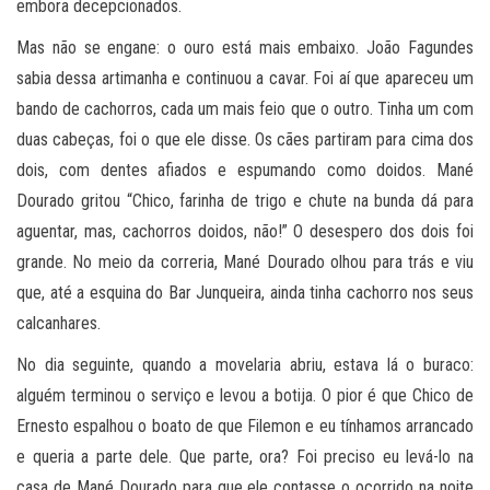
embora decepcionados.
Mas não se engane: o ouro está mais embaixo. João Fagundes
sabia dessa artimanha e continuou a cavar. Foi aí que apareceu um
bando de cachorros, cada um mais feio que o outro. Tinha um com
duas cabeças, foi o que ele disse. Os cães partiram para cima dos
dois, com dentes afiados e espumando como doidos. Mané
Dourado gritou “Chico, farinha de trigo e chute na bunda dá para
aguentar, mas, cachorros doidos, não!” O desespero dos dois foi
grande. No meio da correria, Mané Dourado olhou para trás e viu
que, até a esquina do Bar Junqueira, ainda tinha cachorro nos seus
calcanhares.
No dia seguinte, quando a movelaria abriu, estava lá o buraco:
alguém terminou o serviço e levou a botija. O pior é que Chico de
Ernesto espalhou o boato de que Filemon e eu tínhamos arrancado
e queria a parte dele. Que parte, ora? Foi preciso eu levá-lo na
casa de Mané Dourado para que ele contasse o ocorrido na noite