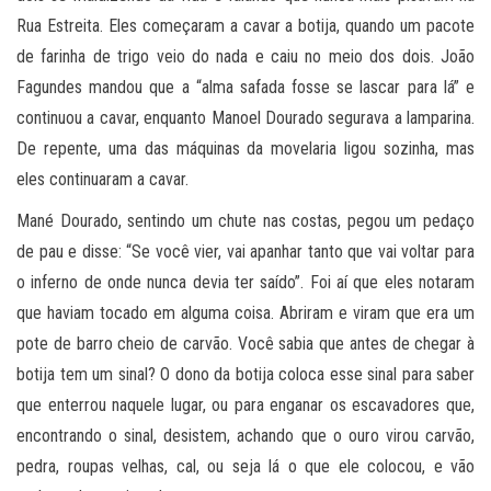
Rua Estreita. Eles começaram a cavar a botija, quando um pacote
de farinha de trigo veio do nada e caiu no meio dos dois. João
Fagundes mandou que a “alma safada fosse se lascar para lá” e
continuou a cavar, enquanto Manoel Dourado segurava a lamparina.
De repente, uma das máquinas da movelaria ligou sozinha, mas
eles continuaram a cavar.
Mané Dourado, sentindo um chute nas costas, pegou um pedaço
de pau e disse: “Se você vier, vai apanhar tanto que vai voltar para
o inferno de onde nunca devia ter saído”. Foi aí que eles notaram
que haviam tocado em alguma coisa. Abriram e viram que era um
pote de barro cheio de carvão. Você sabia que antes de chegar à
botija tem um sinal? O dono da botija coloca esse sinal para saber
que enterrou naquele lugar, ou para enganar os escavadores que,
encontrando o sinal, desistem, achando que o ouro virou carvão,
pedra, roupas velhas, cal, ou seja lá o que ele colocou, e vão