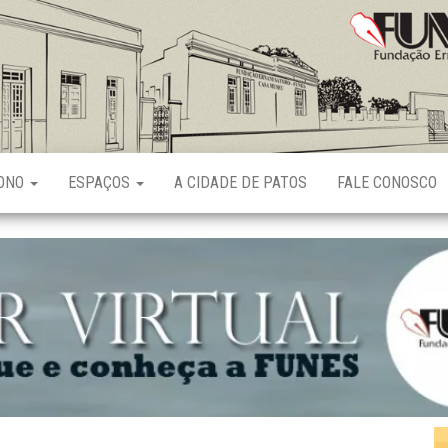
Fundação
Ernani
Sátyro
RONO
ESPAÇOS
A CIDADE DE PATOS
FALE CONOSCO