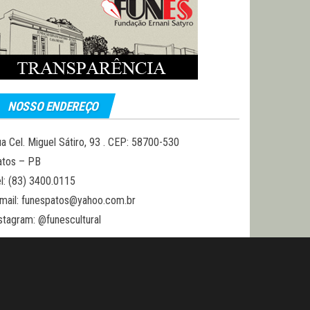
NOSSO ENDEREÇO
a Cel. Miguel Sátiro, 93 . CEP: 58700-530
atos – PB
l: (83) 3400.0115
mail: funespatos@yahoo.com.br
stagram: @funescultural