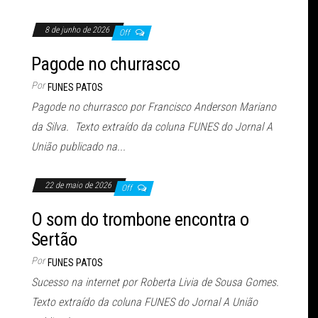
8 de junho de 2026
Off
Pagode no churrasco
Por
FUNES PATOS
Pagode no churrasco por Francisco Anderson Mariano
da Silva. Texto extraído da coluna FUNES do Jornal A
União publicado na...
22 de maio de 2026
Off
O som do trombone encontra o
Sertão
Por
FUNES PATOS
Sucesso na internet por Roberta Livia de Sousa Gomes.
Texto extraído da coluna FUNES do Jornal A União