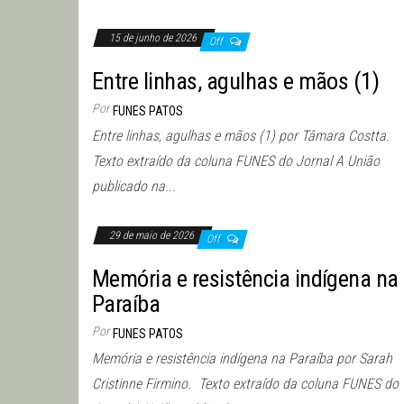
15 de junho de 2026
Off
Entre linhas, agulhas e mãos (1)
Por
FUNES PATOS
Entre linhas, agulhas e mãos (1) por Tâmara Costta.
Texto extraído da coluna FUNES do Jornal A União
publicado na...
29 de maio de 2026
Off
Memória e resistência indígena na
Paraíba
Por
FUNES PATOS
Memória e resistência indígena na Paraíba por Sarah
Cristinne Firmino. Texto extraído da coluna FUNES do