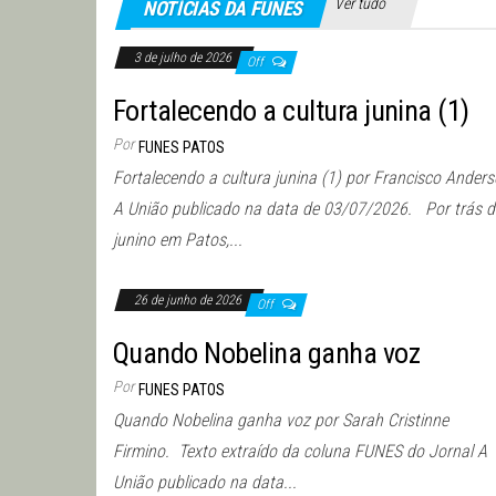
Ver tudo
NOTÍCIAS DA FUNES
3 de julho de 2026
Off
Fortalecendo a cultura junina (1)
Por
FUNES PATOS
Fortalecendo a cultura junina (1) por Francisco Ander
A União publicado na data de 03/07/2026. Por trás 
junino em Patos,...
26 de junho de 2026
Off
Quando Nobelina ganha voz
Por
FUNES PATOS
Quando Nobelina ganha voz por Sarah Cristinne
Firmino. Texto extraído da coluna FUNES do Jornal A
União publicado na data...