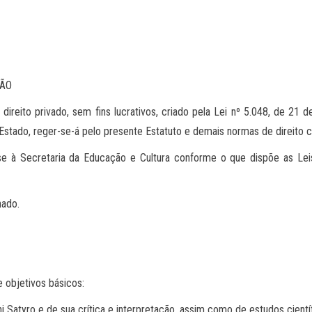
ÇÃO
 direito privado, sem fins lucrativos, criado pela Lei nº 5.048, de 21
Estado, reger-se-á pelo presente Estatuto e demais normas de direito ci
se à Secretaria da Educação e Cultura conforme o que dispõe as Lei
nado.
e objetivos básicos:
Satyro e de sua crítica e interpretação, assim como de estudos científicos