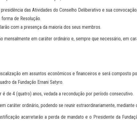
 presidência das Atividades do Conselho Deliberativo e sua convocação
a forma de Resolução.
talarão com a presença da maioria dos seus membros.
rão mensalmente em caráter ordinário e, sempre que necessário, em cará
iscalização em assuntos econômicos e financeiros e será composto por 
uadro da Fundação Ernani Satyro.
é de 4 (quatro) anos, vedada a recondução por período consecutivo.
 em caráter ordinário, podendo se reunir extraordinariamente, mediant
justificação acarretarão a perda de mandato e o Presidente da Fundaç