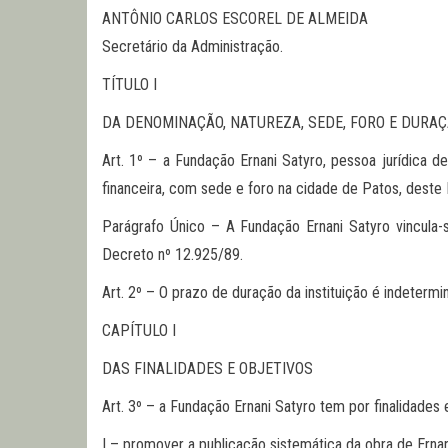
ANTÔNIO CARLOS ESCOREL DE ALMEIDA
Secretário da Administração.
TÍTULO I
DA DENOMINAÇÃO, NATUREZA, SEDE, FORO E DURA
Art. 1º – a Fundação Ernani Satyro, pessoa jurídica de
financeira, com sede e foro na cidade de Patos, deste 
Parágrafo Único – A Fundação Ernani Satyro vincula-
Decreto nº 12.925/89.
Art. 2º – O prazo de duração da instituição é indetermi
CAPÍTULO I
DAS FINALIDADES E OBJETIVOS
Art. 3º – a Fundação Ernani Satyro tem por finalidades 
I – promover a publicação sistemática da obra de Ernani 