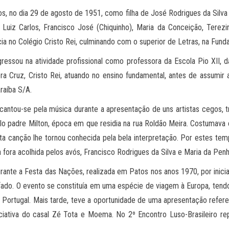
, no dia 29 de agosto de 1951, como filha de José Rodrigues da Silva
uiz Carlos, Francisco José (Chiquinho), Maria da Conceição, Terezinh
 no Colégio Cristo Rei, culminando com o superior de Letras, na Fund
gressou na atividade profissional como professora da Escola Pio XII, 
ra Cruz, Cristo Rei, atuando no ensino fundamental, antes de assumir
raíba S/A.
cantou-se pela música durante a apresentação de uns artistas cegos, t
lo padre Milton, época em que residia na rua Roldão Meira. Costumav
ta canção lhe tornou conhecida pela bela interpretação. Por estes te
a fora acolhida pelos avós, Francisco Rodrigues da Silva e Maria da Pe
rante a Festa das Nações, realizada em Patos nos anos 1970, por inicia
fado. O evento se constituía em uma espécie de viagem à Europa, tend
 Portugal. Mais tarde, teve a oportunidade de uma apresentação refer
iciativa do casal Zé Tota e Moema. No 2º Encontro Luso-Brasileiro r