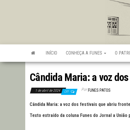
Skip
to
the
content
INÍCIO
CONHEÇA A FUNES
O PAT
Cândida Maria: a voz dos 
Por
FUNES PATOS
1 de abril de 2024
Off
Cândida Maria: a voz dos festivais que abriu fron
Texto extraído da coluna Funes do Jornal a União 