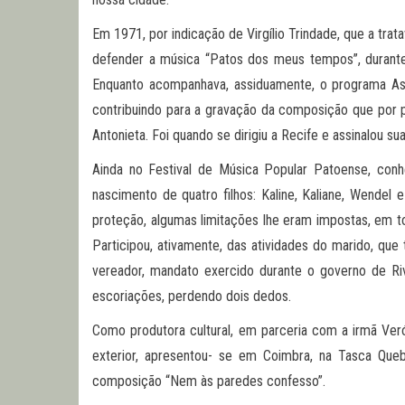
Em 1971, por indicação de Virgílio Trindade, que a trata
defender a música “Patos dos meus tempos”, durante 
Enquanto acompanhava, assiduamente, o programa Astr
contribuindo para a gravação da composição que por p
Antonieta. Foi quando se dirigiu a Recife e assinalou su
Ainda no Festival de Música Popular Patoense, con
nascimento de quatro filhos: Kaline, Kaliane, Wendel
proteção, algumas limitações lhe eram impostas, em to
Participou, ativamente, das atividades do marido, qu
vereador, mandato exercido durante o governo de Riv
escoriações, perdendo dois dedos.
Como produtora cultural, em parceria com a irmã Ver
exterior, apresentou- se em Coimbra, na Tasca Queb
composição “Nem às paredes confesso”.