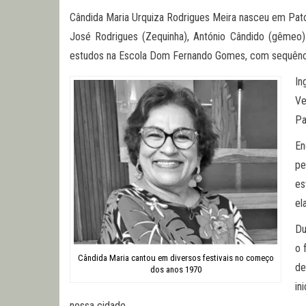
Cândida Maria Urquiza Rodrigues Meira nasceu em Patos
José Rodrigues (Zequinha), António Cândido (gêmeo) L
estudos na Escola Dom Fernando Gomes, com sequência
In
Ve
Pa
En
pe
es
el
Du
o 
Cândida Maria cantou em diversos festivais no começo
de
dos anos 1970
in
nossa cidade.