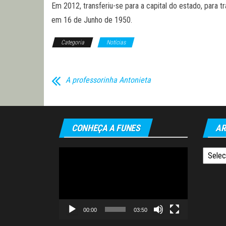
Em 2012, transferiu-se para a capital do estado, para
em 16 de Junho de 1950.
Categoria
Notícias
A professorinha Antonieta
CONHEÇA A FUNES
AR
Tocador
Arquiv
de
vídeo
00:00
03:50