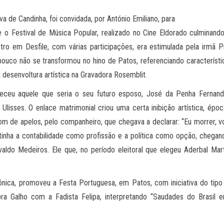
va de Candinha, foi convidada, por António Emiliano, para
o Festival de Música Popular, realizado no Cine Eldorado culminando
o em Desfile, com várias participações, era estimulada pela irmã Pri
ouco não se transformou no hino de Patos, referenciando característic
a desenvoltura artística na Gravadora Rosemblit.
heceu aquele que seria o seu futuro esposo, José da Penha Fernan
 e Ulisses. O enlace matrimonial criou uma certa inibição artística,
m de apelos, pelo companheiro, que chegava a declarar: “Eu morrer, v
e tinha a contabilidade como profissão e a política como opção, chega
aldo Medeiros. Ele que, no período eleitoral que elegeu Aderbal Mar
ónica, promoveu a Festa Portuguesa, em Patos, com iniciativa do tip
ra Galho com a Fadista Felipa, interpretando “Saudades do Brasil 