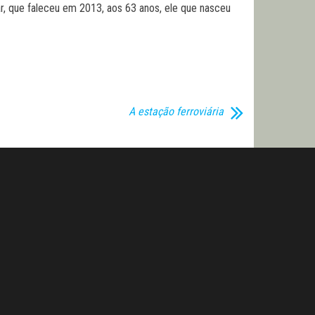
r, que faleceu em 2013, aos 63 anos, ele que nasceu
A estação ferroviária