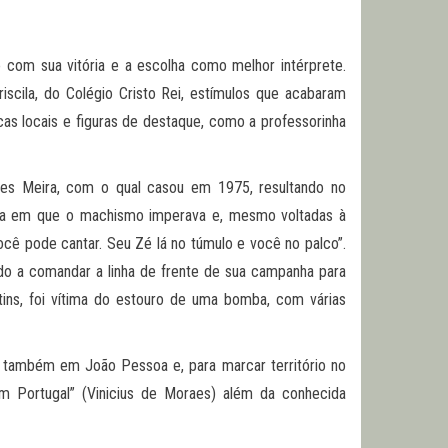
 com sua vitória e a escolha como melhor intérprete.
scila, do Colégio Cristo Rei, estímulos que acabaram
as locais e figuras de destaque, como a professorinha
des Meira, com o qual casou em 1975, resultando no
 época em que o machismo imperava e, mesmo voltadas à
ocê pode cantar. Seu Zé lá no túmulo e você no palco”.
ndo a comandar a linha de frente de sua campanha para
tins, foi vítima do estouro de uma bomba, com várias
o também em João Pessoa e, para marcar território no
em Portugal” (Vinicius de Moraes) além da conhecida