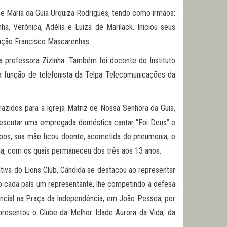
 e Maria da Guia Urquiza Rodrigues, tendo como irmãos:
a, Verónica, Adélia e Luiza de Marilack. Iniciou seus
ação Francisco Mascarenhas.
da professora Zizinha. Também foi docente do Instituto
 a função de telefonista da Telpa Telecomunicações da
razidos para a Igreja Matriz de Nossa Senhora da Guia,
a escutar uma empregada doméstica cantar “Foi Deus” e
mpos, sua mãe ficou doente, acometida de pneumonia, e
nha, com os quais permaneceu dos três aos 13 anos.
tiva do Lions Club, Cândida se destacou ao representar
o cada país um representante, lhe competindo a defesa
encial na Praça da Independência, em João Pessoa, por
epresentou o Clube da Melhor Idade Aurora da Vida, da