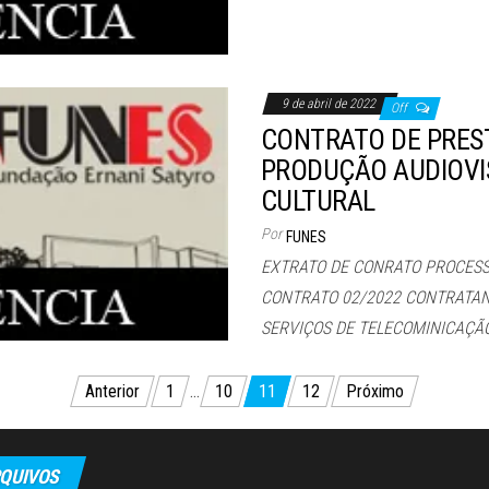
9 de abril de 2022
Off
CONTRATO DE PRES
PRODUÇÃO AUDIOVI
CULTURAL
Por
FUNES
EXTRATO DE CONRATO PROCESSO
CONTRATO 02/2022 CONTRATAN
SERVIÇOS DE TELECOMINICAÇÃ
Anterior
1
…
10
11
12
Próximo
QUIVOS