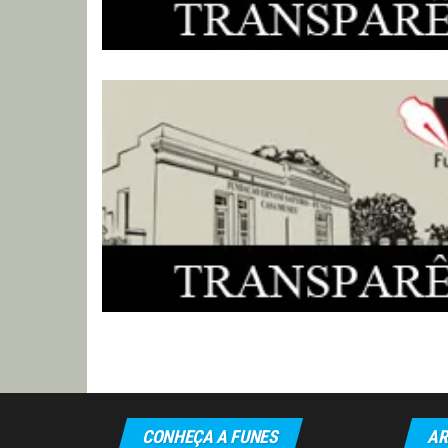
Paginação
de
posts
CONHEÇA A FUNES
AR