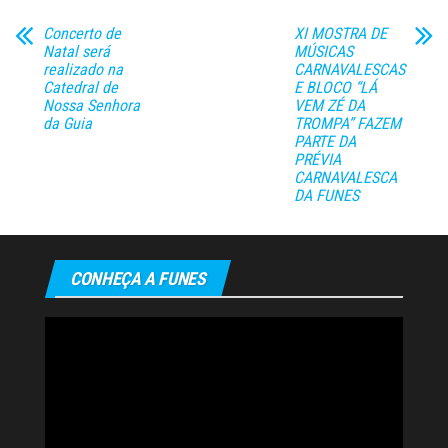
Concerto de
XI MOSTRA DE
Natal será
MÚSICAS
realizado na
CARNAVALESCAS
Catedral de
E BLOCO “LÁ
Nossa Senhora
VEM ZÉ DA
da Guia
TROMPA” FAZEM
PARTE DA
PRÉVIA
CARNAVALESCA
DA FUNES
CONHEÇA A FUNES
Tocador
de
vídeo