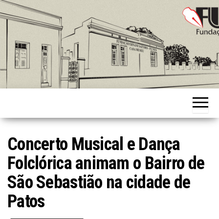
Skip
to
the
content
Fundação
Ernani
Sátyro
Concerto Musical e Dança
Folclórica animam o Bairro de
São Sebastião na cidade de
Patos