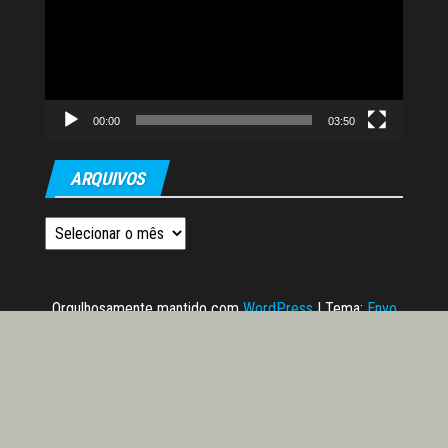
vídeo
00:00
03:50
ARQUIVOS
Arquivos
Orgulhosamente mantido com
WordPress
|
Tema:
Envo
Magazine