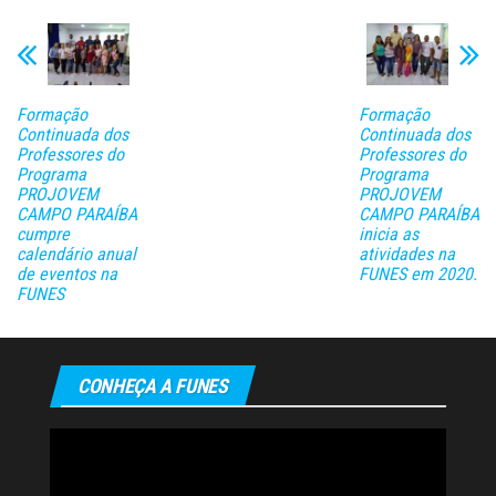
Formação
Formação
Continuada dos
Continuada dos
Professores do
Professores do
Programa
Programa
PROJOVEM
PROJOVEM
CAMPO PARAÍBA
CAMPO PARAÍBA
cumpre
inicia as
calendário anual
atividades na
de eventos na
FUNES em 2020.
FUNES
CONHEÇA A FUNES
Tocador
de