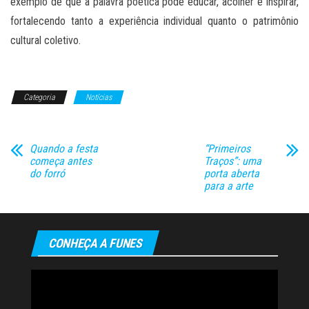
exemplo de que a palavra poética pode educar, acolher e inspirar,
fortalecendo tanto a experiência individual quanto o patrimônio
cultural coletivo.
Categoria
Notícias
Quando a festa
“Primeiros
começa antes
Traços”: uma
do forró
porta aberta
para a arte
CONHEÇA A FUNES
Tocador
de