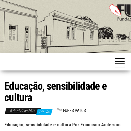
Skip
to
the
content
Fundação
Ernani
Sátyro
Educação, sensibilidade e
cultura
Por
FUNES PATOS
6 de abril de 2026
Off
Educação, sensibilidade e cultura Por Francisco Anderson