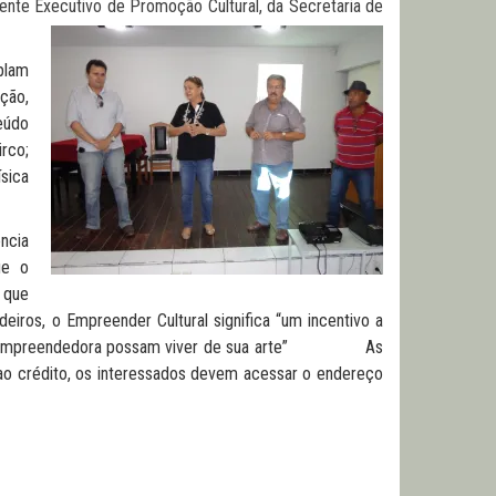
rente Executivo de Promoção Cultural, da Secretaria de
plam
ção,
eúdo
irco;
ísica
ncia
ue o
 que
eiros, o Empreender Cultural significa “um incentivo a
 empreendedora possam viver de sua arte”
As
 ao crédito, os interessados devem acessar o endereço