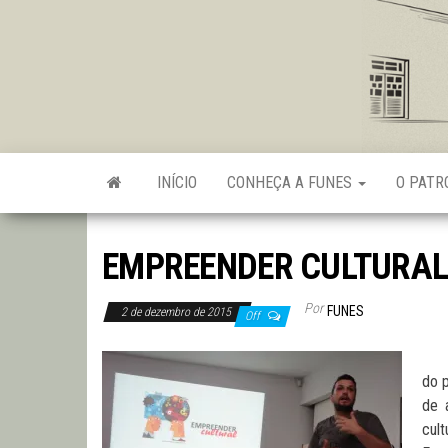
Skip
to
the
content
INÍCIO
CONHEÇA A FUNES
O PAT
EMPREENDER CULTURAL
Por
FUNES
2 de dezembro de 2015
Off
Foi
do p
de 
cult