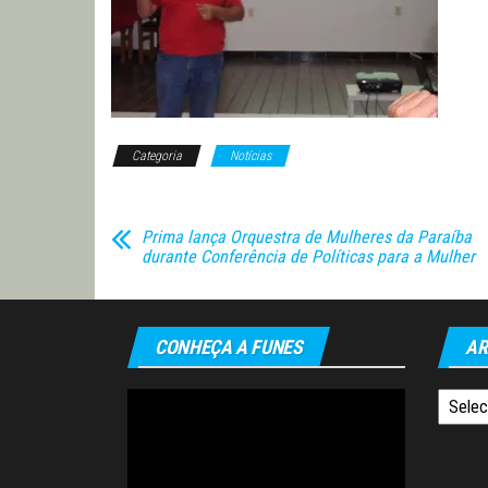
Categoria
Notícias
Prima lança Orquestra de Mulheres da Paraíba
durante Conferência de Políticas para a Mulher
CONHEÇA A FUNES
AR
Tocador
Arquiv
de
vídeo