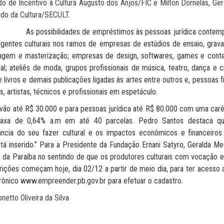
do de Incentivo à Cultura Augusto dos Anjos/FIC e Milton Dornelas, Ge
ado da Cultura/SECULT.
possibilidades de empréstimos às pessoas jurídica contem
agentes culturais nos ramos de empresas de estúdios de ensaio, grava
agem e masterização; empresas de design, softwares, games e cont
tal; ateliês de moda, grupos profissionais de música, teatro, dança e c
 livros e demais publicações ligadas às artes entre outros e, pessoas f
 artistas, técnicos e profissionais em espetáculo.
é R$ 30.000 e para pessoas jurídica até R$ 80.000 com uma carê
taxa de 0,64% a.m em até 40 parcelas. Pedro Santos destaca q
ncia do seu fazer cultural e os impactos econômicos e financeiros
á inserido.” Para a Presidente da Fundação Ernani Satyro, Geralda Med
no da Paraíba no sentindo de que os produtores culturais com vocação
crições começam hoje, dia 02/12 a partir de meio dia, para ter acesso
trônico www.empreender.pb.gov.br para efetuar o cadastro.
onetto Oliveira da Silva