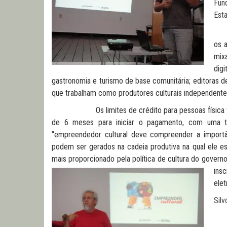
Fun
Est
As 
os 
mix
digi
gastronomia e turismo de base comunitária; editoras de
que trabalham como produtores culturais independentes,
Os limites de crédito para pessoas física vão at
de 6 meses para iniciar o pagamento, com uma 
“empreendedor cultural deve compreender a importâ
podem ser gerados na cadeia produtiva na qual ele est
mais proporcionado pela política de cultura do gover
ins
ele
Silv