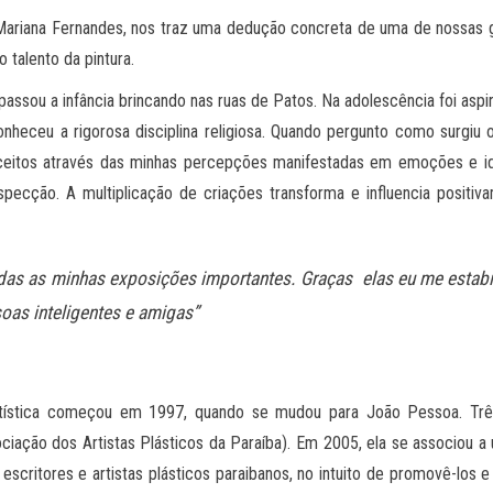
r Mariana Fernandes, nos traz uma dedução concreta de uma de nossas g
 talento da pintura.
 passou a infância brincando nas ruas de Patos. Na adolescência foi asp
heceu a rigorosa disciplina religiosa. Quando pergunto como surgiu o 
ceitos através das minhas percepções manifestadas em emoções e ide
ospecção. A multiplicação de criações transforma e influencia posi
das as minhas exposições importantes. Graças elas eu me estabili
oas inteligentes e amigas”
artística começou em 1997, quando se mudou para João Pessoa. Trê
ciação dos Artistas Plásticos da Paraíba). Em 2005, ela se associou 
escritores e artistas plásticos paraibanos, no intuito de promovê-los e