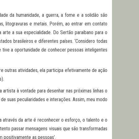
ldade da humanidade, a guerra, a fome e a solidão são
as, litogravuras e metais. Porém, ao entrar em contato
a arte a sua especialidade. Do Sertão paraibano para o
ados brasileiros e diferentes países. ‘Considero todas
e tive a oportunidade de conhecer pessoas inteligentes
re outras atividades, ela participa efetivamente de ação
).
 artista à vontade para desenhar nas próximas linhas o
o de suas peculiaridades e interações. Assim, meu modo
 através da arte é reconhecer o esforço, o talento e o
u tento passar mensagens visuais que são transformadas
m positivamente as pessoas’.