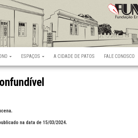
Fundação
Ernani
Sátyro
RONO
ESPAÇOS
A CIDADE DE PATOS
FALE CONOSCO
confundível
ucena.
publicado na data de 15/03/2024.