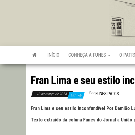
Skip
to
the
content
INÍCIO
CONHEÇA A FUNES
O PAT
Fran Lima e seu estilo in
Por
FUNES PATOS
18 de março de 2024
Off
Fran Lima e seu estilo inconfundível Por Damião L
Texto extraído da coluna Funes do Jornal a União 