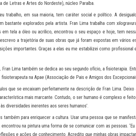
 de Letras e Artes do Nordeste), núcleo Paraíba.
eu trabalho, em sua maioria, tem caráter social e político. A desigua
 bastante explorados pela artista. Fran Lima trabalha com xilogravur
 em tela a óleo ou acrílico, encontrou o seu espaço e hoje, tem ness
screvo a trajetória de suas obras que já foram expostas em vários est
ições importantes. Graças a elas eu me estabilizei como profissional 
, Fran Lima também se dedica ao seu segundo ofício, a fisioterapia. Ent
 fisioterapeuta na Apae (Associação de Pais e Amigos dos Excepcionais
ulos que se encaixam perfeitamente na descrição de Fran Lima. Deixo a
 característica mais marcante. Contudo, o ser humano é complexo e feit
e às diversidades inerentes aos seres humanos’.
s também para enriquecer a cultura. Usar uma pessoa que se manifesta
ma encontrou na pintura uma forma de se comunicar com as pessoas. ‘E
reflexões e ações de conhecimento. Acredito que minhas obras impacta