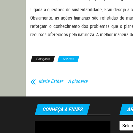
Ligada a questões de sustentabilidade, Fran deseja a
Obviamente, as ações humanas são refletidas de manei
reforçam o conhecimento dos problemas que o plane
recursos oferecidos pela natureza. A melhor maneira de
Categoria
Notícias
Maria Esther – A pioneira
CONHEÇA A FUNES
AR
Tocador
Arquiv
de