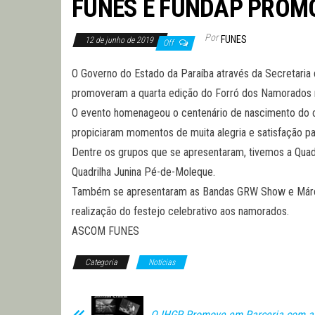
FUNES E FUNDAP PROM
Por
FUNES
12 de junho de 2019
Off
O Governo do Estado da Paraíba através da Secretaria
promoveram a quarta edição do Forró dos Namorados na 
O evento homenageou o centenário de nascimento do ca
propiciaram momentos de muita alegria e satisfação pa
Dentre os grupos que se apresentaram, tivemos a Quadril
Quadrilha Junina Pé-de-Moleque.
Também se apresentaram as Bandas GRW Show e Márcio 
realização do festejo celebrativo aos namorados.
ASCOM FUNES
Categoria
Notícias
O IHGP Promove em Parceria com a