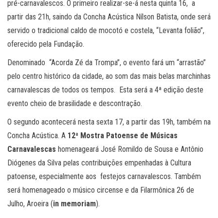
pré-carnavalescos. O primeiro realizar-se-á nesta quinta 16, a
partir das 21h, saindo da Concha Acústica Nílson Batista, onde será
servido o tradicional caldo de mocotó e costela, “Levanta folião”,
oferecido pela Fundação.
Denominado “Acorda Zé da Trompa”, o evento fará um “arrastão”
pelo centro histórico da cidade, ao som das mais belas marchinhas
carnavalescas de todos os tempos. Esta será a 4ª edição deste
evento cheio de brasilidade e descontração.
O segundo acontecerá nesta sexta 17, a partir das 19h, também na
Concha Acústica. A
12ª Mostra Patoense de Músicas
Carnavalescas
homenageará José Romildo de Sousa e Antônio
Diógenes da Silva pelas contribuições empenhadas à Cultura
patoense, especialmente aos festejos carnavalescos. Também
será homenageado o músico circense e da Filarmônica 26 de
Julho, Aroeira (
in memoriam
).