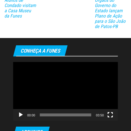
Alunos de
Órgãos do
Condado visitam
Governo do
a Casa Museu
Estado lançam
da Funes
Plano de Ação
para o São João
de Patos-PB
CONHEÇA A FUNES
Tocador
de
vídeo
00:00
03:50