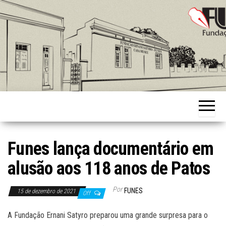
Skip
to
the
content
Fundação
Ernani
Sátyro
Funes lança documentário em
alusão aos 118 anos de Patos
Por
FUNES
15 de dezembro de 2021
Off
A Fundação Ernani Satyro preparou uma grande surpresa para o