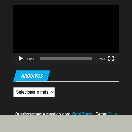
Tocador
de
vídeo
00:00
03:50
ARQUIVOS
Arquivos
Orgulhosamente mantido com
WordPress
|
Tema:
Envo
Magazine