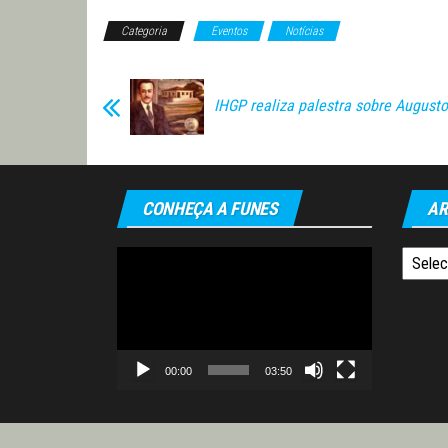
Categoria
Eventos
Notícias
IHGP realiza palestra sobre August
CONHEÇA A FUNES
AR
Tocador
Arquiv
de
vídeo
00:00
03:50