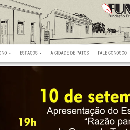
Fundação
Ernani
Sátyro
RONO
ESPAÇOS
A CIDADE DE PATOS
FALE CONOSCO