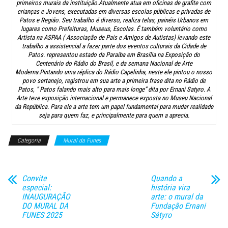
primeiros murais da instituição.Atualmente atua em oficinas de grafite com
crianças e Jovens, executadas em diversas escolas públicas e privadas de
Patos e Região. Seu trabalho é diverso, realiza telas, painéis Urbanos em
lugares como Prefeituras, Museus, Escolas. É também voluntário como
Artista na ASPAA ( Associação de Pais e Amigos de Autistas) levando este
trabalho a assistencial a fazer parte dos eventos culturais da Cidade de
Patos. representou estado da Paraíba em Brasília na Exposição do
Centenário do Rádio do Brasil, e da semana Nacional de Arte
Moderna.Pintando uma réplica do Rádio Capelinha, neste ele pintou o nosso
povo sertanejo, registrou em sua arte a primeira frase dita no Rádio de
Patos, ” Patos falando mais alto para mais longe” dita por Ernani Satyro. A
Arte teve exposição internacional e permanece exposta no Museu Nacional
da República. Para ele a arte tem um papel fundamental para mudar realidade
seja para quem faz, e principalmente para quem a aprecia.
Categoria
Mural da Funes
Convite
Quando a
especial:
história vira
INAUGURAÇÃO
arte: o mural da
DO MURAL DA
Fundação Ernani
FUNES 2025
Sátyro