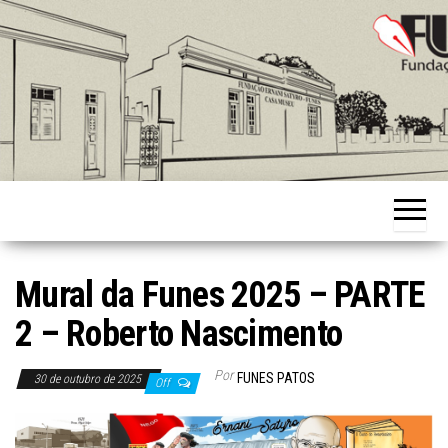
Skip
to
the
content
Fundação
Ernani
Sátyro
Mural da Funes 2025 – PARTE
2 – Roberto Nascimento
Por
FUNES PATOS
30 de outubro de 2025
Off