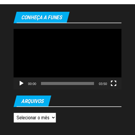
CONHEÇA A FUNES
Tocador
de
vídeo
00:00
03:50
ARQUIVOS
Arquivos