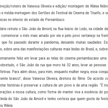
ireção/roteiro de Vanessa Oliveira e edição/ montagem de Wânia Nóbr
ta e média-metragem dos Sertões do Festival de Cinema de Triunfo, e se
ênicas no interior do estado de Pernambuco.
rio retrata o São João da Amoril, na Rua Inácio do Leão, na cidade d
e comemorar o mês mais amado por ela e pelo povo sertanejo na fren
 que foi pausado durante a pandemia, deixando muitas saudades. Ess
ião, sobre uma das manifestações culturais mais lindas do Brasil, e, sobr
remamente feliz em levar para as telas do cinema pernambucano uma 
sobretudo, o São João da rua que moro há 32 anos, levar as pessoas 
etivas. Para além disso, para mim, enquanto mulher negra, essa conqu
amente branco”, disse Vanessa Oliveira, diretora do filme. De acordo
ontar histórias é preservar a cultura de um povo e de uma região. “É m
erações a nossa cultura, como forma de manter viva a essência do pov
o linda do São João da Amoril e tenho certeza que quem gosta da festa 
mou Wânia.