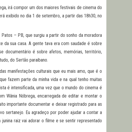
ega, irá compor um dos maiores festivais de cinema do
rá exibido no dia 1 de setembro, a partir das 18h30, no
e Patos – PB, que surgiu a partir do sonho da moradora
te da sua casa. A gente tava era com saudade é sobre
e documentário é sobre afetos, memórias, território,
etudo, do Sertão paraibano.
das manifestações culturais que eu mais amo, que é o
que fazem parte da minha vida e na qual tenho muitas
ista é intensificada, uma vez que o mundo do cinema é
 com Wânia Nóbrega, encarregada de editar e montar o
uito importante documentar e deixar registrado para as
o sertanejo. Eu agradeço por poder ajudar a contar a
junina raiz vai adorar o filme e se sentir representado