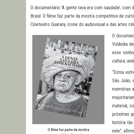
O documentário ‘A gente tava era com saudade’, com d
Brasil. O filme faz parte da mostra competitiva de cur
Cineteatro Guarany, ícone do audiovisual e das artes c
O documentá
Volândia d
esse sonho
cultura, un
“Estou ext
São João, 
memórias af
majoritari
material, c
próximas g
história tã
O filme faz parte da mostra
nele”, afir