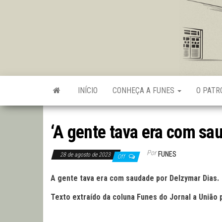
Skip
to
the
content
INÍCIO
CONHEÇA A FUNES
O PAT
‘A gente tava era com sa
Por
FUNES
28 de agosto de 2023
Off
A gente tava era com saudade por Delzymar Dias.
Texto extraído da coluna Funes do Jornal a União 