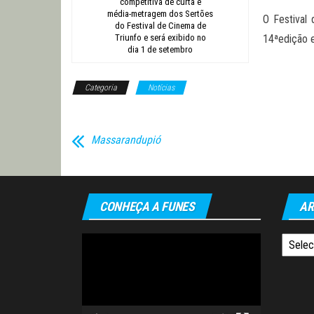
competitiva de curta e
média-metragem dos Sertões
O Festival
do Festival de Cinema de
Triunfo e será exibido no
14ªedição 
dia 1 de setembro
Categoria
Notícias
Massarandupió
CONHEÇA A FUNES
AR
Tocador
Arquiv
de
vídeo