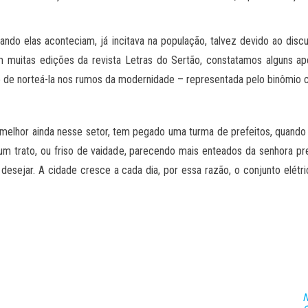
do elas aconteciam, já incitava na população, talvez devido ao disc
m muitas edições da revista Letras do Sertão, constatamos alguns ap
o de norteá-la nos rumos da modernidade – representada pelo binômio c
melhor ainda nesse setor, tem pegado uma turma de prefeitos, quando 
trato, ou friso de vaidade, parecendo mais enteados da senhora prefei
a desejar. A cidade cresce a cada dia, por essa razão, o conjunto elétri
N