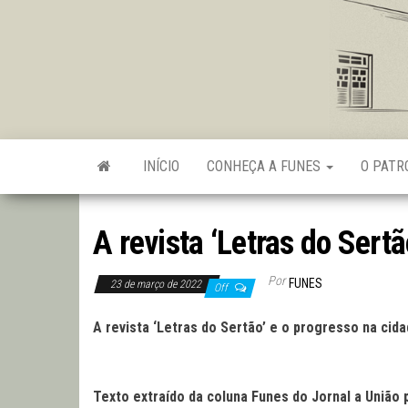
Skip
to
the
content
INÍCIO
CONHEÇA A FUNES
O PAT
A revista ‘Letras do Sert
Por
FUNES
23 de março de 2022
Off
A revista ‘Letras do Sertão’ e o progresso na ci
Texto extraído da coluna Funes do Jornal a União 