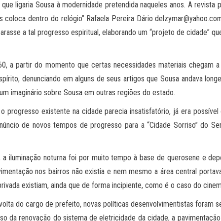
que ligaria Sousa à modernidade pretendida naqueles anos. A revist
nos coloca dentro do relógio” Rafaela Pereira Dário delzymar@yahoo.com
parasse a tal progresso espiritual, elaborando um “projeto de cidade” qu
, a partir do momento que certas necessidades materiais chegam a 
spírito, denunciando em alguns de seus artigos que Sousa andava longe
e um imaginário sobre Sousa em outras regiões do estado.
progresso existente na cidade parecia insatisfatório, já era possível 
renúncio de novos tempos de progresso para a “Cidade Sorriso” do S
 a iluminação noturna foi por muito tempo à base de querosene e de
imentação nos bairros não existia e nem mesmo a área central portava 
 privada existiam, ainda que de forma incipiente, como é o caso do cinem
olta do cargo de prefeito, novas políticas desenvolvimentistas foram 
aso da renovação do sistema de eletricidade da cidade, a pavimentaçã