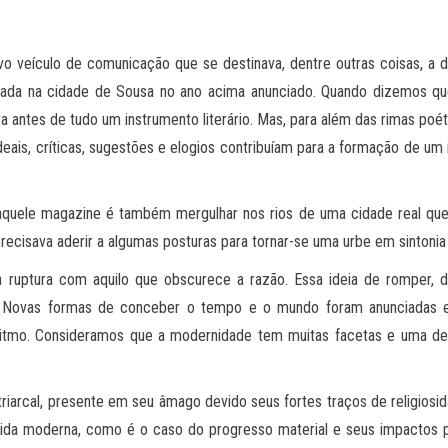
 veículo de comunicação que se destinava, dentre outras coisas, a di
lizada na cidade de Sousa no ano acima anunciado. Quando dizemos qu
 era antes de tudo um instrumento literário. Mas, para além das rimas po
eais, críticas, sugestões e elogios contribuíam para a formação de um
daquele magazine é também mergulhar nos rios de uma cidade real que
recisava aderir a algumas posturas para tornar-se uma urbe em sintoni
ptura com aquilo que obscurece a razão. Essa ideia de romper, de q
ade. Novas formas de conceber o tempo e o mundo foram anunciadas 
ritmo. Consideramos que a modernidade tem muitas facetas e uma del
atriarcal, presente em seu âmago devido seus fortes traços de religios
ida moderna, como é o caso do progresso material e seus impactos par