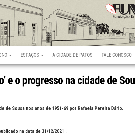
Fundação
Ernani
Sátyro
RONO
ESPAÇOS
A CIDADE DE PATOS
FALE CONOSCO
ão’ e o progresso na cidade de S
dade de Sousa nos anos de 1951-69
por
Rafaela Pereira Dário
.
publicado na data de
31
/
12
/2021 .