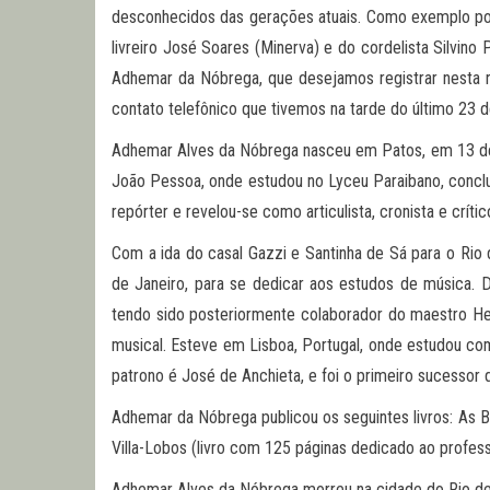
desconhecidos das gerações atuais. Como exemplo pode
livreiro José Soares (Minerva) e do cordelista Silvi
Adhemar da Nóbrega, que desejamos registrar nesta re
contato telefônico que tivemos na tarde do último 23
Adhemar Alves da Nóbrega nasceu em Patos, em 13 de se
João Pessoa, onde estudou no Lyceu Paraibano, conclu
repórter e revelou-se como articulista, cronista e crí
Com a ida do casal Gazzi e Santinha de Sá para o Ri
de Janeiro, para se dedicar aos estudos de música. D
tendo sido posteriormente colaborador do maestro Heito
musical. Esteve em Lisboa, Portugal, onde estudou com
patrono é José de Anchieta, e foi o primeiro sucessor 
Adhemar da Nóbrega publicou os seguintes livros: As B
Villa-Lobos (livro com 125 páginas dedicado ao profess
Adhemar Alves da Nóbrega morreu na cidade do Rio d