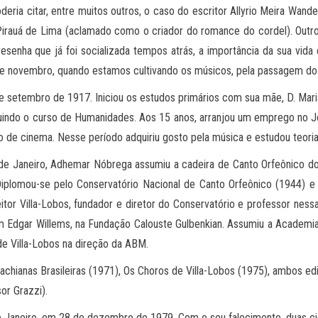
ria citar, entre muitos outros, o caso do escritor Allyrio Meira Wand
no Pirauá de Lima (aclamado como o criador do romance do cordel). Ou
senha que já foi socializada tempos atrás, a importância da sua vid
 de novembro, quando estamos cultivando os músicos, pela passagem do
tembro de 1917. Iniciou os estudos primários com sua mãe, D. Maria Ep
indo o curso de Humanidades. Aos 15 anos, arranjou um emprego no Jorn
tico de cinema. Nesse período adquiriu gosto pela música e estudou teor
o de Janeiro, Adhemar Nóbrega assumiu a cadeira de Canto Orfeônico d
iplomou-se pelo Conservatório Nacional de Canto Orfeônico (1944) e 
r Villa-Lobos, fundador e diretor do Conservatório e professor nessa 
 Edgar Willems, na Fundação Calouste Gulbenkian. Assumiu a Academia 
de Villa-Lobos na direção da ABM.
achianas Brasileiras (1971), Os Choros de Villa-Lobos (1975), ambos ed
or Grazzi).
e Janeiro, em 28 de dezembro de 1979. Com o seu falecimento, duas c