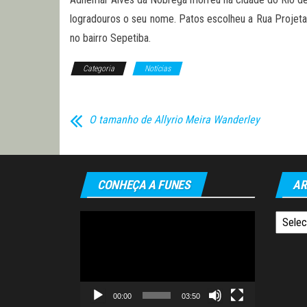
logradouros o seu nome. Patos escolheu a Rua Projetad
no bairro Sepetiba.
Categoria
Notícias
O tamanho de Allyrio Meira Wanderley
CONHEÇA A FUNES
AR
Tocador
Arquiv
de
vídeo
00:00
03:50