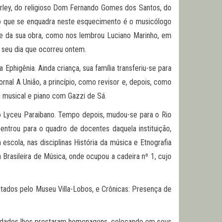
erley, do religioso Dom Fernando Gomes dos Santos, do
tro que se enquadra neste esquecimento é o musicólogo
a e da sua obra, como nos lembrou Luciano Marinho, em
 seu dia que ocorreu ontem.
higênia. Ainda criança, sua família transferiu-se para
al A União, a princípio, como revisor e, depois, como
ia musical e piano com Gazzi de Sá.
o Lyceu Paraibano. Tempo depois, mudou-se para o Rio
entrou para o quadro de docentes daquela instituição,
escola, nas disciplinas História da música e Etnografia
Brasileira de Música, onde ocupou a cadeira nº 1, cujo
itados pelo Museu Villa-Lobos, e Crônicas: Presença de
idades lhes prestaram homenagens, colocando em seus