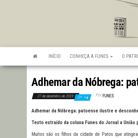
Skip
to
the
content
INÍCIO
CONHEÇA A FUNES
O PAT
Adhemar da Nóbrega: pat
Por
FUNES
27 de dezembro de 2023
Off
Adhemar da Nóbrega: patoense ilustre e desconhe
Texto extraído da coluna Funes do Jornal a União 
Muitos são os filhos da cidade de Patos que atingi