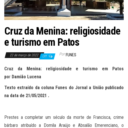
Cruz da Menina: religiosidade
e turismo em Patos
Por
FUNES
22 de março de 2022
Off
Cruz da Menina: religiosidade e turismo em Patos
po
r
Damião Lucena
Texto extraído da coluna Funes do Jornal a União publicado
na data
de
21
/0
5
/2021 .
Prestes a completar um século da morte de Francisca, crime
bárbaro atribuído a Domila Araújo e Absalão Emerenciano, o