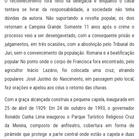
O reconhecimento fora feito na delegacia e enquanto o casal
tentava se livrar da responsabilidade, a sociedade não tinha
dúvidas da autoria. Não suportando a revolta popular, os dois
retornam a Campina Grande. Somente 11 anos após o crime o
processo veio a ser desengavetado, com a consequente prisão e
julgamentos, em três ocasiões, com a absolvição pelo Tribunal do
Juri, sem o convencimento da população. Romaria e a beatificação
popular No ponto onde o corpo de Francisca fora encontrado, pelo
agricultor Inácio Lazário, foi colocada uma cruz, atraindo
populares. José Justino do Nascimento, em passagem pelo local,
fez orações e apelou aos céus o retorno das chuvas.
Com a graça alcançada construiu a pequena capela, inaugurada em
25 de abril de 1929. Em 24 de outubro de 1993, o governador
Ronaldo Cunha Lima inaugurou o Parque Turístico Religioso Cruz
da Menina, composto de anfiteatro, cobertura em forma de
pirâmide que protege a parte central onde estão a capela e duas