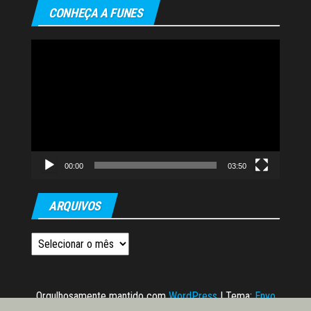
CONHEÇA A FUNES
Tocador
de
vídeo
00:00
03:50
ARQUIVOS
Arquivos
Orgulhosamente mantido com
WordPress
|
Tema:
Envo