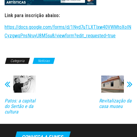
Link para inscrição abaixo:
https://docs.google.com/forms/d/1Nyd7uTLXTIxw40VWMtoXoIN
CyzgwqPnsNruyU8M5su8/viewform?edit_requested=true
Categoria
Notícias
Patos: a capital
Revitalização da
do Sertão e da
casa museu
cultura