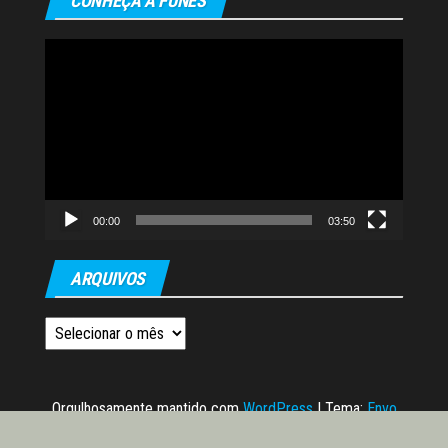
CONHEÇA A FUNES
Tocador
de
vídeo
00:00
03:50
ARQUIVOS
Arquivos
Orgulhosamente mantido com
WordPress
|
Tema:
Envo
Magazine