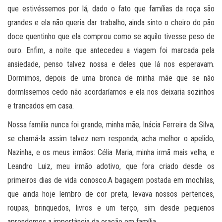
que estivéssemos por lá, dado o fato que famílias da roça são
grandes e ela não queria dar trabalho, ainda sinto o cheiro do pão
doce quentinho que ela comprou como se aquilo tivesse peso de
ouro. Enfim, a noite que antecedeu a viagem foi marcada pela
ansiedade, penso talvez nossa e deles que lá nos esperavam.
Dormimos, depois de uma bronca de minha mãe que se não
dormíssemos cedo não acordaríamos e ela nos deixaria sozinhos
e trancados em casa.
Nossa família nunca foi grande, minha mãe, Inácia Ferreira da Silva,
se chamá-la assim talvez nem responda, acha melhor o apelido,
Nazinha, e os meus irmãos: Célia Maria, minha irmã mais velha, e
Leandro Luiz, meu irmão adotivo, que fora criado desde os
primeiros dias de vida conosco.A bagagem postada em mochilas,
que ainda hoje lembro de cor preta, levava nossos pertences,
roupas, brinquedos, livros e um terço, sim desde pequenos
aprendemos a importância da oração em família.