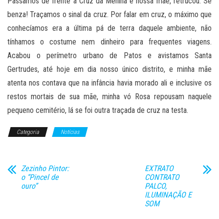
Passamos de frente a Cruz da Menina e nossa mãe, retrucou: Se
benza! Traçamos o sinal da cruz. Por falar em cruz, o máximo que
conhecíamos era a última pá de terra daquele ambiente, não
tínhamos o costume nem dinheiro para frequentes viagens.
Acabou o perímetro urbano de Patos e avistamos Santa
Gertrudes, até hoje em dia nosso único distrito, e minha mãe
atenta nos contava que na infância havia morado ali e inclusive os
restos mortais de sua mãe, minha vó Rosa repousam naquele
pequeno cemitério, lá se foi outra traçada de cruz na testa.
Categoria
Notícias
Zezinho Pintor:
EXTRATO
o “Pincel de
CONTRATO
ouro”
PALCO,
ILUMINAÇÃO E
SOM