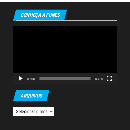
CONHEÇA A FUNES
Tocador
de
vídeo
00:00
03:50
ARQUIVOS
Arquivos