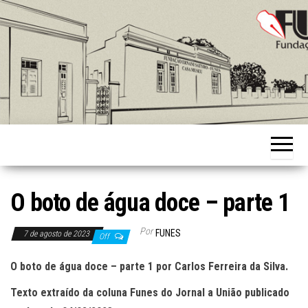
Skip
to
the
content
Fundação
Ernani
Sátyro
O boto de água doce – parte 1
Por
FUNES
7 de agosto de 2023
Off
O boto de água doce – parte 1 por Carlos Ferreira da Silva.
Texto extraído da coluna Funes do Jornal a União publicado