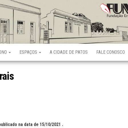
Fundação
Ernani
Sátyro
RONO
ESPAÇOS
A CIDADE DE PATOS
FALE CONOSCO
rais
publicado na data de
15
/
10
/2021 .