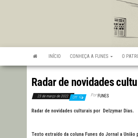
Skip
to
the
content
INÍCIO
CONHEÇA A FUNES
O PAT
Radar de novidades cultu
Por
FUNES
23 de março de 2022
Off
Radar de novidades culturais
por
Delzymar Dias
.
Texto extraído da coluna Funes do Jornal a União 