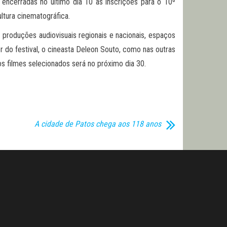
encerradas no último dia 10 as inscrições para o 10º
ltura cinematográfica.
 produções audiovisuais regionais e nacionais, espaços
r do festival, o cineasta Deleon Souto, como nas outras
os filmes selecionados será no próximo dia 30.
A cidade de Patos chega aos 118 anos