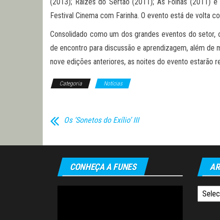
(2013); Raízes do Sertão (2011); As Folhas (2011) e
Festival Cinema com Farinha. O evento está de volta c
Consolidado como um dos grandes eventos do setor, o f
de encontro para discussão e aprendizagem, além de mos
nove edições anteriores, as noites do evento estarão r
Categoria
Notícias
Os ‘Sonetos do Exílio’ III
CONHEÇA A FUNES
AR
Tocador
Arquiv
de
vídeo