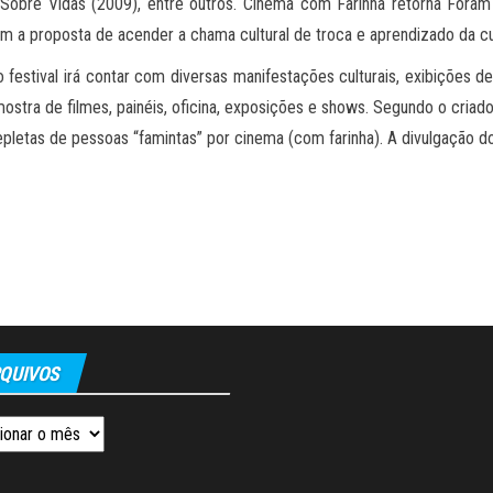
 Sobre Vidas (2009), entre outros. Cinema com Farinha retorna Foram 
om a proposta de acender a chama cultural de troca e aprendizado da cu
estival irá contar com diversas manifestações culturais, exibições de
tra de filmes, painéis, oficina, exposições e shows. Segundo o criado
epletas de pessoas “famintas” por cinema (com farinha). A divulgação d
QUIVOS
os