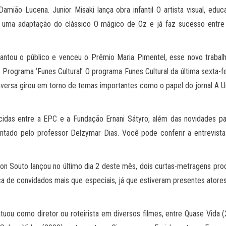
amião Lucena. Junior Misaki lança obra infantil O artista visual, educa
a é uma adaptação do clássico O mágico de Oz e já faz sucesso entr
cantou o público e venceu o Prêmio Maria Pimentel, esse novo trabal
. Programa ‘Funes Cultural’ O programa Funes Cultural da última sexta-
versa girou em torno de temas importantes como o papel do jornal A U
das entre a EPC e a Fundação Ernani Sátyro, além das novidades par
ado pelo professor Delzymar Dias. Você pode conferir a entrevista 
eon Souto lançou no último dia 2 deste mês, dois curtas-metragens pro
 de convidados mais que especiais, já que estiveram presentes atores
atuou como diretor ou roteirista em diversos filmes, entre Quase Vida