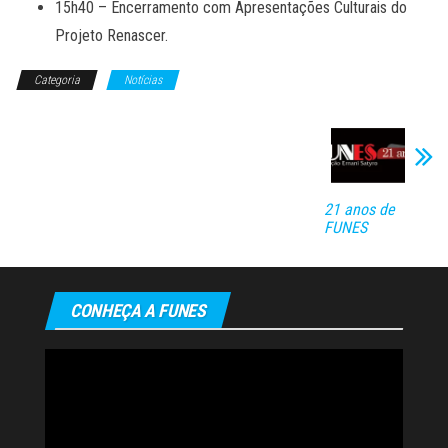
15h40 – Encerramento com Apresentações Culturais do
Projeto Renascer.
Categoria
Notícias
21 anos de
FUNES
CONHEÇA A FUNES
Tocador
de
vídeo