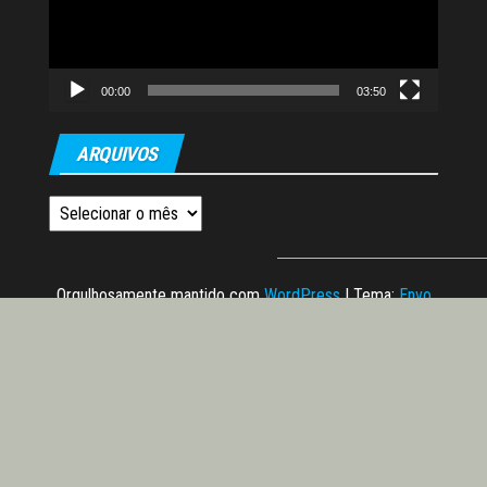
00:00
03:50
ARQUIVOS
Arquivos
Orgulhosamente mantido com
WordPress
|
Tema:
Envo
Magazine