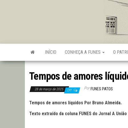
Skip
to
the
content
INÍCIO
CONHEÇA A FUNES
O PAT
Tempos de amores líquid
Por
FUNES PATOS
28 de março de 2025
Off
Tempos de amores líquidos Por Bruno Almeida.
Texto extraído da coluna FUNES do Jornal A União 