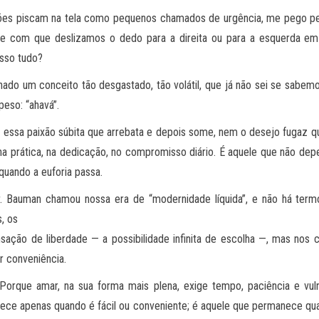
ões piscam na tela como pequenos chamados de urgência, me pego pen
om que deslizamos o dedo para a direita ou para a esquerda em apl
isso tudo?
ado um conceito tão desgastado, tão volátil, que já não sei se sabemo
eso: “ahavá”.
 essa paixão súbita que arrebata e depois some, nem o desejo fugaz qu
na prática, na dedicação, no compromisso diário. É aquele que não de
quando a euforia passa.
. Bauman chamou nossa era de “modernidade líquida”, e não há term
, os
nsação de liberdade — a possibilidade infinita de escolha —, mas nos 
 conveniência.
 Porque amar, na sua forma mais plena, exige tempo, paciência e vul
ece apenas quando é fácil ou conveniente; é aquele que permanece quan