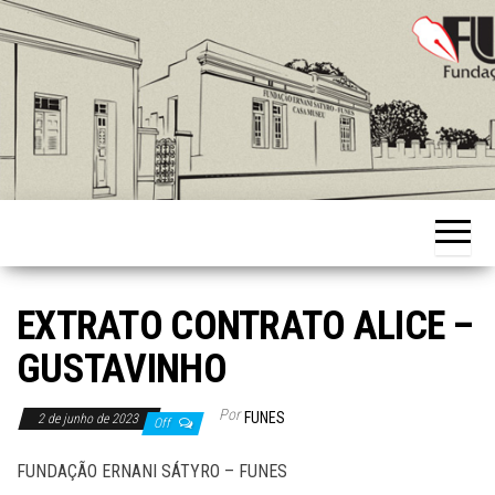
Skip
to
the
content
Fundação
Ernani
Sátyro
EXTRATO CONTRATO ALICE –
GUSTAVINHO
Por
FUNES
2 de junho de 2023
Off
FUNDAÇÃO ERNANI SÁTYRO – FUNES