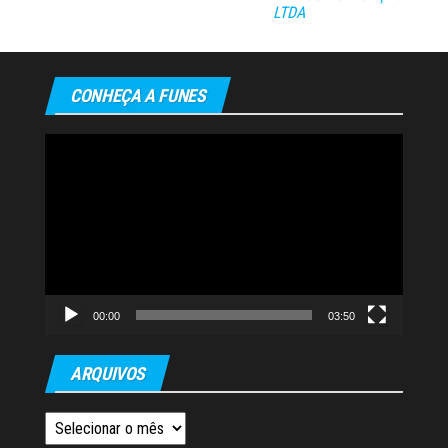
LTDA
CONHEÇA A FUNES
Tocador
de
vídeo
00:00
03:50
ARQUIVOS
Arquivos