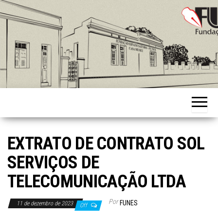
Skip
to
the
content
Fundação
Ernani
Sátyro
EXTRATO DE CONTRATO SOL
SERVIÇOS DE
TELECOMUNICAÇÃO LTDA
Por
FUNES
11 de dezembro de 2023
Off