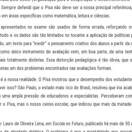
Sempre defendi que o Pisa não deve ser a nossa principal referência
em áreas específicas como matemática, leitura e ciências.
presentados no exame são usados de forma errada, reforçando os 
odo e os dados são tão limitados no tocante a aplicação de políticas
iação, um teste para “medir” o pensamento criativo dos alunos a partir d
a como único instrumento de avaliação vem, em boa parte, de uma tent
ciais totalmente distintas. Essa distorção pedagógica é tão óbvia, que
penas um dos problemas encontrados nas avaliações formais.
a nossa realidade. O Pisa mostrou que o desempenho dos estudantes br
er isso? São Paulo, o estado mais rico do Brasil, resolveu que iria ac
ós uma ampla pressão de educadores e especialistas. Perceberam c
 o Pisa, mas o nosso censo escolar, que indicou que mais da metade 
 Lauro de Oliveira Lima, em Escola no Futuro, publicado há mais de 50 an
r da atividade didática. O problema é que a mentalidade que preva