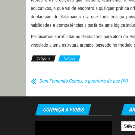
educativos, o que vai de encontro a qualquer prática c
declaração de Salamanca diz que toda criança possu
habilidades e competências a partir de uma lógica indu
Precisamos aprofundar as discussões para além do Pis
vinculado a uma estrutura arcaica, baseado no modelo 
Categoria
Notícias
Dom Fernando Gomes, o guerreiro da paz (IV)
CONHEÇA A FUNES
AR
Tocador
Arquiv
de