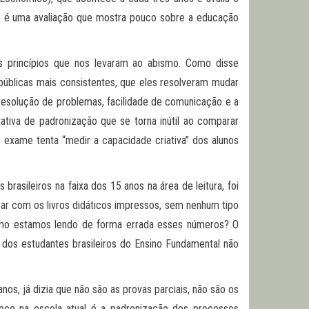
, é uma avaliação que mostra pouco sobre a educação
princípios que nos levaram ao abismo. Como disse
 públicas mais consistentes, que eles resolveram mudar
a resolução de problemas, facilidade de comunicação e a
ativa de padronização que se torna inútil ao comparar
 o exame tenta “medir a capacidade criativa” dos alunos
asileiros na faixa dos 15 anos na área de leitura, foi
abar com os livros didáticos impressos, sem nenhum tipo
omo estamos lendo de forma errada esses números? O
dos estudantes brasileiros do Ensino Fundamental não
os, já dizia que não são as provas parciais, não são os
lece na escola atual é a padronização dos processos