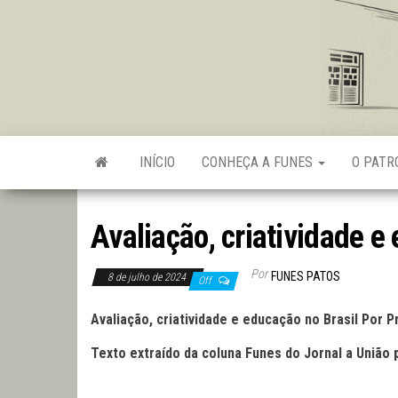
Skip
to
the
content
INÍCIO
CONHEÇA A FUNES
O PAT
Avaliação, criatividade e
Por
FUNES PATOS
8 de julho de 2024
Off
Avaliação, criatividade e educação no Brasil Por 
Texto extraído da coluna Funes do Jornal a União 