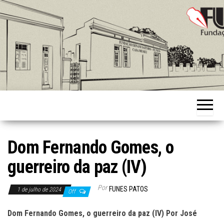
Skip
to
the
content
Fundação
Ernani
Sátyro
Dom Fernando Gomes, o
guerreiro da paz (IV)
Por
FUNES PATOS
1 de julho de 2024
Off
Dom Fernando Gomes, o guerreiro da paz (IV) Por José