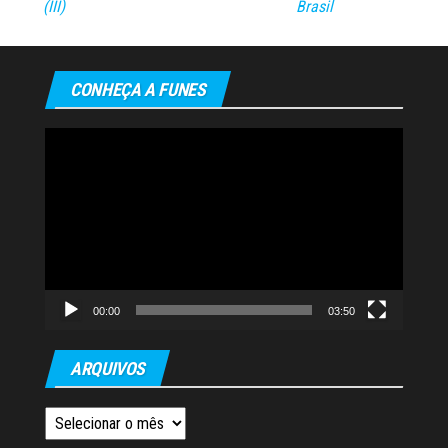
(III)
Brasil
CONHEÇA A FUNES
Tocador
de
vídeo
00:00
03:50
ARQUIVOS
Arquivos