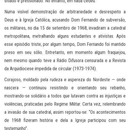
sitiado e pressionado. No entanto, em nada cedeu.
Numa visível demonstração de arbitrariedade e desrespeito a
Deus e à Igreja Católica, acusando Dom Fernando de subversão,
os militares, no dia 15 de setembro de 1968, invadiram a catedral
metropolitana, metralhando alguns estudantes e ativistas. Após
esse episódio triste, por algum tempo, Dom Fernando foi mantido
preso em seu sólio. Entretanto, em momento algum fraquejou,
nem mesmo quando teve a Rádio Difusora censurada e a Revista
da Arquidiocese impedida de circular (1973-1974).
Corajoso, moldado pela rudeza e aspereza do Nordeste — onde
nascera — continuou resistindo e orientando seu rebanho,
mostrando-se solidário a todos que lutavam contra as injustiças e
violências, praticadas pelo Regime Militar. Certa vez, relembrando
a invasão de sua catedral, assim reportou-se: “Os acontecimentos
de 1968 fizeram história e dela a Igreja participou com seu
testemunho”.