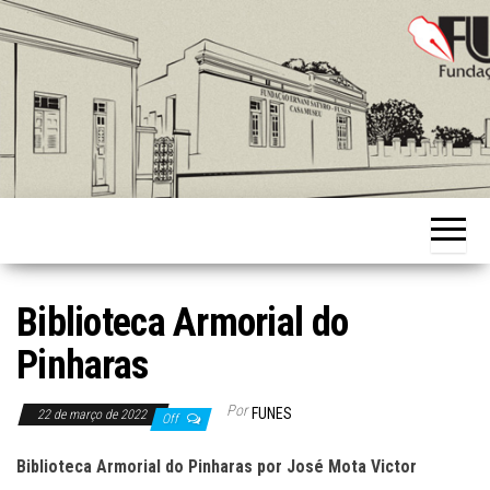
Skip
to
the
content
Fundação
Ernani
Sátyro
Biblioteca Armorial do
Pinharas
Por
FUNES
22 de março de 2022
Off
Biblioteca Armorial do Pinharas
por
José Mota Victor