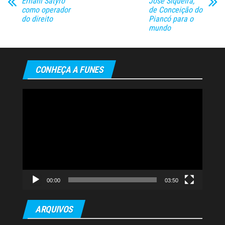
Ernani Sátyro
José Siqueira,
como operador
de Conceição do
do direito
Piancó para o
mundo
CONHEÇA A FUNES
Tocador
de
vídeo
00:00
03:50
ARQUIVOS