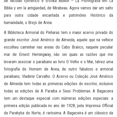
de Nicolao Eymérico e Erótika Biblion – La Pornografia em La
Biblia y em la antigüedad, de Mirabeau. Agora vamos dar um salto
para outra cidade encantada e patrimônio Histórico da
humanidade, o Brejo de Areia.
A Biblioteca Armorial do Pinharas tem o maior acervo privado do
grande escritor José Américo de Almeida, aquele que na velhice
escolheu caminhar nas areias do Cabo Branco, naquele peculiar
mar de Ernest Hemingway, não sei quais as razões que me
levaram associar o paraibano ao livro O Velho e o Mar, talvez uma
fotografia do Homem de Areia, de outro fabuloso e armorial
paraibano, Vladimir Carvalho. O Acervo ou Coleção José Américo
de Almeida tem todas as primeiras edições do escritor, inclusive
todas as edições de A Paraíba e Seus Problemas. A Bagaceira
tem um destaque especial com inúmeras edições especiais: a
primeira edição publicada no ano de 1928, pela Imprensa Official
da Parahyba do Norte, é raríssima. A Bagaceira é um clássico da