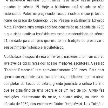
A Biblioteca Armorial do Pinharas teve início nesse período,
meados do século 19. Hoje, a biblioteca está situada no sítio
histórico de Patos, na praça onde nasceu a cidade e que já teve o
nome de praça do Comércio, João Pessoa e atualmente Edivaldo
Mota. Funciona num antigo sobrado construído na década de 1930
e que ainda continua impávido em meio a modernidade do século
21, raridade para um país que não tem a tradição de preservar o
seu patrimônio histórico e arquitetônico.
A biblioteca é especializada em livros paraibanos e tem um acervo
invejável de obras raras dos nossos melhores escritores. A sessão
“Escritor Patoense” tem aproximadamente 200 livros. Para citar
apenas um expoente da nossa literatura, a biblioteca tem as obras
completas do Louco do Jabre, grande jornalista e crítico literário
que se dizia filho de uma pedra e de um raio de sol. Allyrio fez
traduções, diretamente do russo, a quatro mãos, no início da
década de 1930, dos escritores Fiódor Dostoiévski, Liev Tolstói e