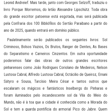
Leonid Andreief. Mais tarde, junto com Georges Selzoff, traduziu o
livro Porque Morremos, do letão Alexandre Lipschütz. Toda obra
do grande escritor patoense está esgotada, mas será publicada
pela Confraria dos 100 Bibliófilos do Sertão Paraibano a partir do
ano de 2025, quando entrará em domínio público.
Paulatinamente serão publicados os seguintes livros: Sol
Criminoso, Bolsos Vazios, Os Brutos, Ranger de Dentes, As Bases
do Separatismo e Carneiros Cinzentos. Em outra oportunidade
poderemos falar das obras de outros grandes escritores
pinharenses como João Rodrigues Coriolano de Medeiros, Nelson
Lustosa Cabral, Alfredo Lustosa Cabral, Octácilio de Queiroz, Ernani
Sátyro e Sousa, Tarcísio Meira César e tantos outros que
escalaram os mágicos e fantásticos Inselbergs do Pinharas e
foram iluminados pelo incandescente sol da Vila do Meio do
Mundo, não é à toa que a cidade é conhecida como a Morada do
Sol e tem a guarda pontifícia do armorial Pico do Jabre. Quem