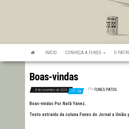
Skip
to
the
content
INÍCIO
CONHEÇA A FUNES
O PAT
Boas-vindas
Por
FUNES PATOS
8 de novembro de 2024
Off
Boas-vindas Por Natã Yanez.
Texto extraído da coluna Funes do Jornal a União 