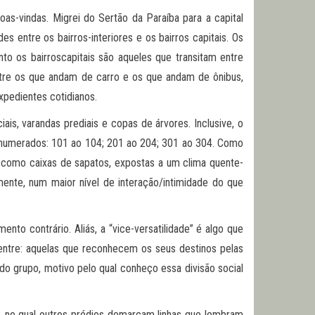
as-vindas. Migrei do Sertão da Paraíba para a capital
s entre os bairros-interiores e os bairros capitais. Os
to os bairroscapitais são aqueles que transitam entre
e entre os que andam de carro e os que andam de ônibus,
pedientes cotidianos.
s, varandas prediais e copas de árvores. Inclusive, o
s enumerados: 101 ao 104; 201 ao 204; 301 ao 304. Como
 como caixas de sapatos, expostas a um clima quente-
mente, num maior nível de interação/intimidade do que
nto contrário. Aliás, a “vice-versatilidade” é algo que
entre: aquelas que reconhecem os seus destinos pelas
o grupo, motivo pelo qual conheço essa divisão social
do, no qual outros prédios demarcam linhas que lembram