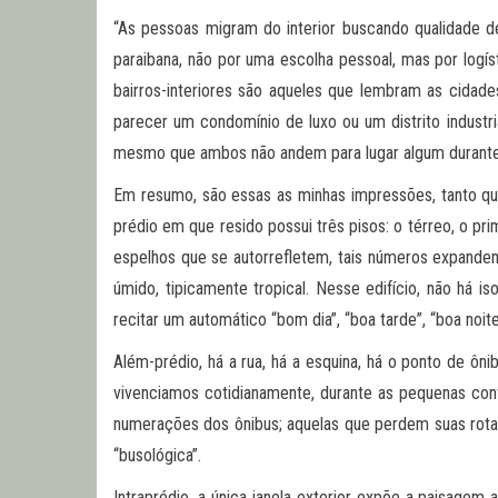
“As pessoas migram do interior buscando qualidade de
paraibana, não por uma escolha pessoal, mas por logíst
bairros-interiores são aqueles que lembram as cidade
parecer um condomínio de luxo ou um distrito industria
mesmo que ambos não andem para lugar algum durante o
Em resumo, são essas as minhas impressões, tanto que
prédio em que resido possui três pisos: o térreo, o p
espelhos que se autorrefletem, tais números expande
úmido, tipicamente tropical. Nesse edifício, não há 
recitar um automático “bom dia”, “boa tarde”, “boa noit
Além-prédio, há a rua, há a esquina, há o ponto de ôni
vivenciamos cotidianamente, durante as pequenas con
numerações dos ônibus; aquelas que perdem suas rotas
“busológica”.
Intraprédio, a única janela exterior expõe a paisagem