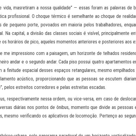
 vida, masretiram a nossa qualidade” — essas foram as palavras de bo
ica profissional. O choque térmico é semelhante ao choque de realidade
s de pequeno porte, povoados em maioria pelos trabalhadores, enquan
l. Na capital, a divisão das classes sociais é visível, principalment
s horários de pico, aqueles momentos anteriores e posteriores aos ex
 me impressiono com a paisagem, um horizonte de telhados residenciai
rimeiro andar e o segundo andar. Cada piso possui quatro apartamento
m a finitude espacial desses espaços retangulares, mesmo empilhados
isolamento acústico, proporcionando que as pessoas se escutem diaria
e”, pelos estreitos corredores e pelas estreitas escadas.
bus, respectivamente nessa ordem, ou vice-versa, em caso de deslocame
versas diárias nos pontos de ônibus, momento que divide as pessoas 
, mesmo verificando os aplicativos de locomoção. Pertenço ao segund
 arbóreo-urbana, pelo panorama paradoxal de um horizonte verticaliza