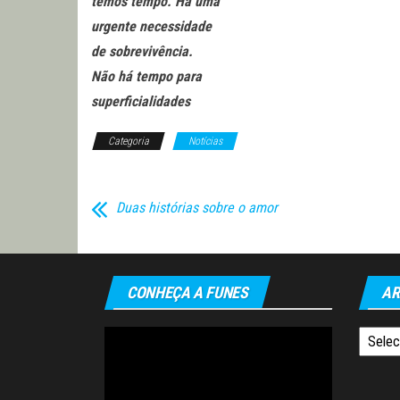
temos tempo. Há uma
urgente necessidade
de sobrevivência.
Não há tempo para
superficialidades
Categoria
Notícias
Duas histórias sobre o amor
CONHEÇA A FUNES
AR
Tocador
Arquiv
de
vídeo