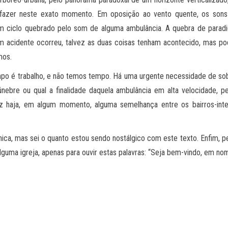
o fazer neste exato momento. Em oposição ao vento quente, os son
um ciclo quebrado pelo som de alguma ambulância. A quebra de parad
gum acidente ocorreu, talvez as duas coisas tenham acontecido, mas 
mos.
mpo é trabalho, e não temos tempo. Há uma urgente necessidade de sob
únebre ou qual a finalidade daquela ambulância em alta velocidade, 
ez haja, em algum momento, alguma semelhança entre os bairros-in
nica, mas sei o quanto estou sendo nostálgico com este texto. Enfim, 
alguma igreja, apenas para ouvir estas palavras: “Seja bem-vindo, em no