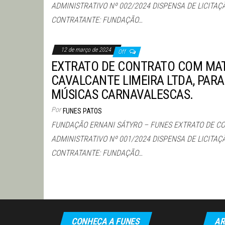
ADMINISTRATIVO Nº 002/2024 DISPENSA DE LICITAÇ
CONTRATANTE: FUNDAÇÃO…
12 de março de 2024
Off
EXTRATO DE CONTRATO COM MA
CAVALCANTE LIMEIRA LTDA, PARA
MÚSICAS CARNAVALESCAS.
Por
FUNES PATOS
FUNDAÇÃO ERNANI SÁTYRO – FUNES EXTRATO DE C
ADMINISTRATIVO Nº 001/2024 DISPENSA DE LICITAÇ
CONTRATANTE: FUNDAÇÃO…
Paginação
de
posts
CONHEÇA A FUNES
AR