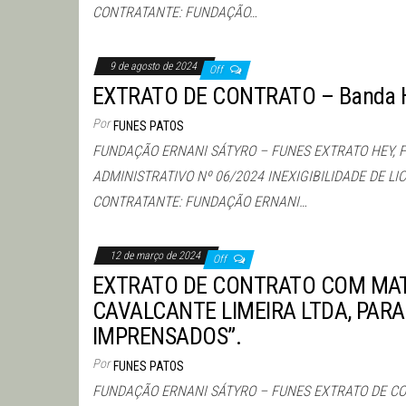
CONTRATANTE: FUNDAÇÃO…
9 de agosto de 2024
Off
EXTRATO DE CONTRATO – Banda H
Por
FUNES PATOS
FUNDAÇÃO ERNANI SÁTYRO – FUNES EXTRATO HEY, 
ADMINISTRATIVO Nº 06/2024 INEXIGIBILIDADE DE L
CONTRATANTE: FUNDAÇÃO ERNANI…
12 de março de 2024
Off
EXTRATO DE CONTRATO COM MA
CAVALCANTE LIMEIRA LTDA, PARA
IMPRENSADOS”.
Por
FUNES PATOS
FUNDAÇÃO ERNANI SÁTYRO – FUNES EXTRATO DE C