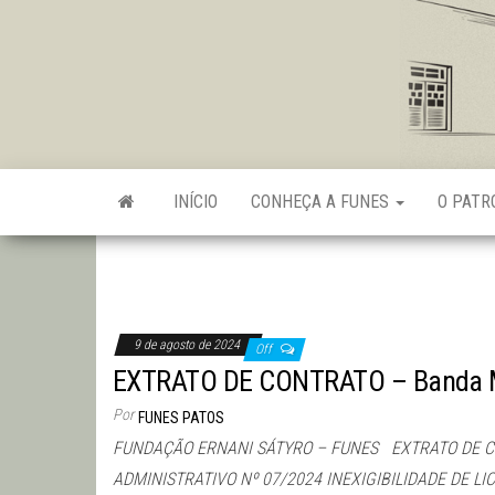
Skip
to
the
content
INÍCIO
CONHEÇA A FUNES
O PAT
9 de agosto de 2024
Off
EXTRATO DE CONTRATO – Banda
Por
FUNES PATOS
FUNDAÇÃO ERNANI SÁTYRO – FUNES EXTRATO DE 
ADMINISTRATIVO Nº 07/2024 INEXIGIBILIDADE DE L