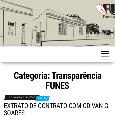
Skip
to
the
content
Fundação
Ernani
Sátyro
Categoria:
Transparência
FUNES
12 de março de 2024
Off
EXTRATO DE CONTRATO COM ODIVAN G.
SOARES