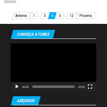
ERNANI…
Paginação
Anterior
1
…
3
4
5
…
12
Próximo
de
posts
CONHEÇA A FUNES
Tocador
de
vídeo
00:00
03:50
ARQUIVOS