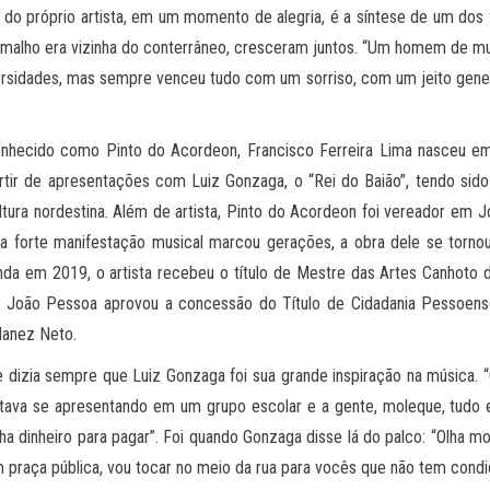
la do próprio artista, em um momento de alegria, é a síntese de um dos
 Ramalho era vizinha do conterrâneo, cresceram juntos. “Um homem de m
dversidades, mas sempre venceu tudo com um sorriso, com um jeito gene
nhecido como Pinto do Acordeon, Francisco Ferreira Lima nasceu em 
rtir de apresentações com Luiz Gonzaga, o “Rei do Baião”, tendo sid
ltura nordestina. Além de artista, Pinto do Acordeon foi vereador e
a forte manifestação musical marcou gerações, a obra dele se tornou 
nda em 2019, o artista recebeu o título de Mestre das Artes Canhoto
 João Pessoa aprovou a concessão do Título de Cidadania Pessoense
lanez Neto.
e dizia sempre que Luiz Gonzaga foi sua grande inspiração na música. “
tava se apresentando em um grupo escolar e a gente, moleque, tudo e
nha dinheiro para pagar”. Foi quando Gonzaga disse lá do palco: “Olha m
 praça pública, vou tocar no meio da rua para vocês que não tem condi