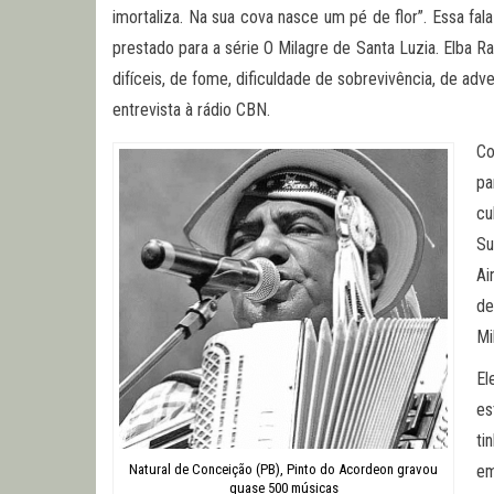
imortaliza. Na sua cova nasce um pé de flor”. Essa fa
prestado para a série O Milagre de Santa Luzia. Elba
difíceis, de fome, dificuldade de sobrevivência, de a
entrevista à rádio CBN.
Co
pa
cu
Su
Ai
de
Mi
El
es
ti
Natural de Conceição (PB), Pinto do Acordeon gravou
em
quase 500 músicas