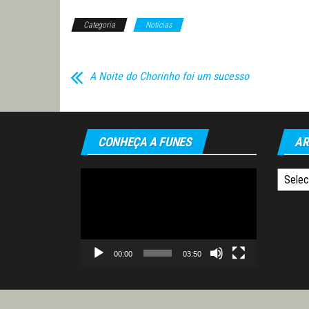
Categoria
Notícias
A Noite do Chorinho foi um sucesso
CONHEÇA A FUNES
AR
Tocador
Arquiv
de
vídeo
00:00
03:50