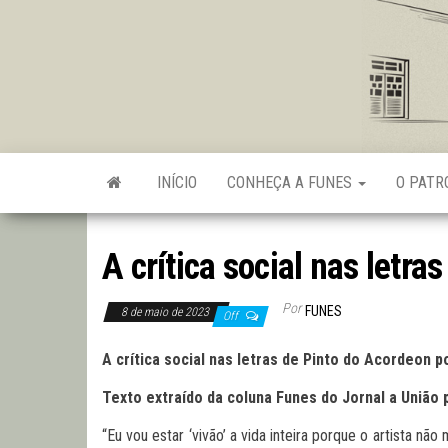
Skip
to
the
content
INÍCIO
CONHEÇA A FUNES
O PAT
A crítica social nas letra
Por
FUNES
8 de maio de 2023
Off
A crítica social nas letras de Pinto do Acordeon po
Texto extraído da coluna Funes do Jornal a União 
“Eu vou estar ‘vivão’ a vida inteira porque o artista n