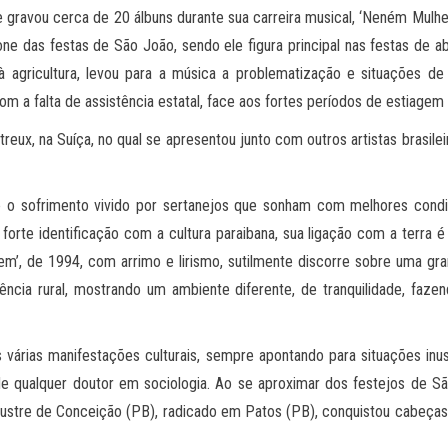
e gravou cerca de 20 álbuns durante sua carreira musical, ‘Neném Mulh
one das festas de São João, sendo ele figura principal nas festas de 
 agricultura, levou para a música a problematização e situações de d
om a falta de assistência estatal, face aos fortes períodos de estiagem
ux, na Suíça, no qual se apresentou junto com outros artistas brasileiro
 e o sofrimento vivido por sertanejos que sonham com melhores cond
forte identificação com a cultura paraibana, sua ligação com a terra é
em’, de 1994, com arrimo e lirismo, sutilmente discorre sobre uma gr
ência rural, mostrando um ambiente diferente, de tranquilidade, faze
 várias manifestações culturais, sempre apontando para situações inus
 de qualquer doutor em sociologia. Ao se aproximar dos festejos de S
o ilustre de Conceição (PB), radicado em Patos (PB), conquistou cabeç