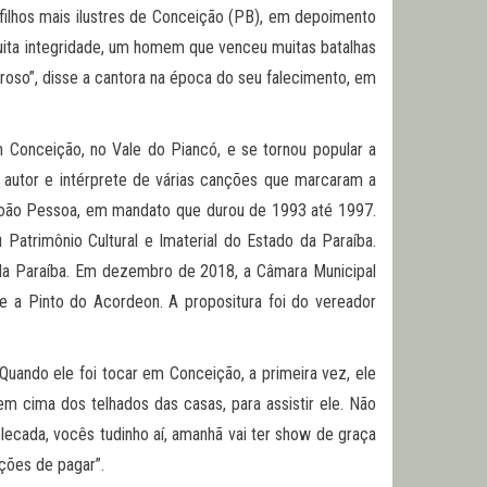
 filhos mais ilustres de Conceição (PB), em depoimento
uita integridade, um homem que venceu muitas batalhas
roso”, disse a cantora na época do seu falecimento, em
Conceição, no Vale do Piancó, e se tornou popular a
o autor e intérprete de várias canções que marcaram a
m João Pessoa, em mandato que durou de 1993 até 1997.
Patrimônio Cultural e Imaterial do Estado da Paraíba.
 da Paraíba. Em dezembro de 2018, a Câmara Municipal
 a Pinto do Acordeon. A propositura foi do vereador
Quando ele foi tocar em Conceição, a primeira vez, ele
m cima dos telhados das casas, para assistir ele. Não
olecada, vocês tudinho aí, amanhã vai ter show de graça
ções de pagar”.