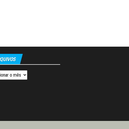
QUIVOS
os
Orgulhosamente mantido com
WordPress
|
Tema:
Envo Magazine