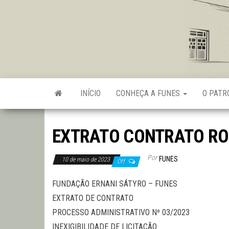
Skip
to
the
content
INÍCIO
CONHEÇA A FUNES
O PAT
EXTRATO CONTRATO RO
Por
FUNES
10 de maio de 2023
Off
FUNDAÇÃO ERNANI SÁTYRO – FUNES
EXTRATO DE CONTRATO
PROCESSO ADMINISTRATIVO Nº 03/2023
INEXIGIBILIDADE DE LICITAÇÃO