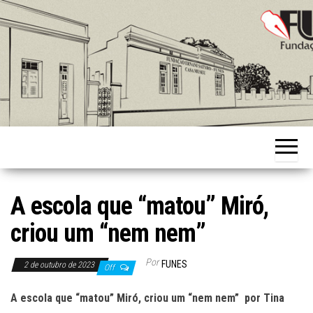
Skip
to
the
content
Fundação
Ernani
Sátyro
A escola que “matou” Miró,
criou um “nem nem”
Por
FUNES
2 de outubro de 2023
Off
A escola que “matou” Miró, criou um “nem nem” por Tina